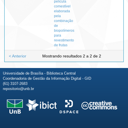
película
comestível
elaborada
pela
combinação
de
biopolímeros
para
revestimento
de frutas
< Anterior
Mostrando resultados 2 a 2 de 2
Universidade de Brasília - Biblioteca Central
Coordenadoria de Gestão da Informação Digital - GID
(61) 3107-2683
repositorio@unb.br