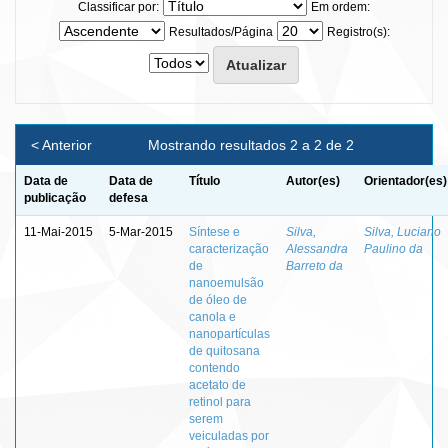
Classificar por:
Em ordem:
Resultados/Página
Registro(s):
< Anterior
Mostrando resultados 2 a 2 de 2
Data de
Data de
Título
Autor(es)
Orientador(es)
publicação
defesa
11-Mai-2015
5-Mar-2015
Síntese e
Silva,
Silva, Luciano
caracterização
Alessandra
Paulino da
de
Barreto da
nanoemulsão
de óleo de
canola e
nanopartículas
de quitosana
contendo
acetato de
retinol para
serem
veiculadas por