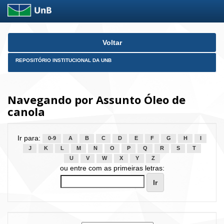
Skip
Voltar
navigation
REPOSITÓRIO INSTITUCIONAL DA UNB
Navegando por Assunto Óleo de
canola
Ir para:
0-9
A
B
C
D
E
F
G
H
I
J
K
L
M
N
O
P
Q
R
S
T
U
V
W
X
Y
Z
ou entre com as primeiras letras: