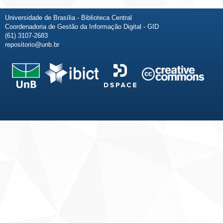
Universidade de Brasília - Biblioteca Central
Coordenadoria de Gestão da Informação Digital - GID
(61) 3107-2683
repositorio@unb.br
Fale conosco
Sobre