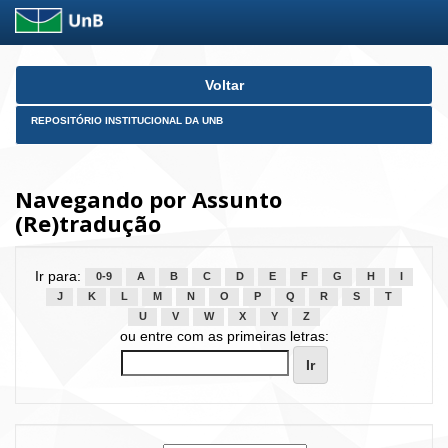
Skip
Voltar
navigation
REPOSITÓRIO INSTITUCIONAL DA UNB
Navegando por Assunto
(Re)tradução
Ir para:
0-9
A
B
C
D
E
F
G
H
I
J
K
L
M
N
O
P
Q
R
S
T
U
V
W
X
Y
Z
ou entre com as primeiras letras: