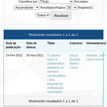
Classificar por:
Em ordem:
Resultados/Página
Registro(s):
Mostrando resultados 1 a 1 de 1
Data de
Data de
Título
Autor(es)
Orientador(es)
publicação
defesa
24-Fev-2022
30-Nov-2021
El palomo
Souza,
Monteiro, Júlio
cojo e a
Douglas
César Neves
problemática
Martins
tradutória na
Carlos
narrativa
mendicuttiana
: uma
proposta de
(re)tradução
comentada
Mostrando resultados 1 a 1 de 1