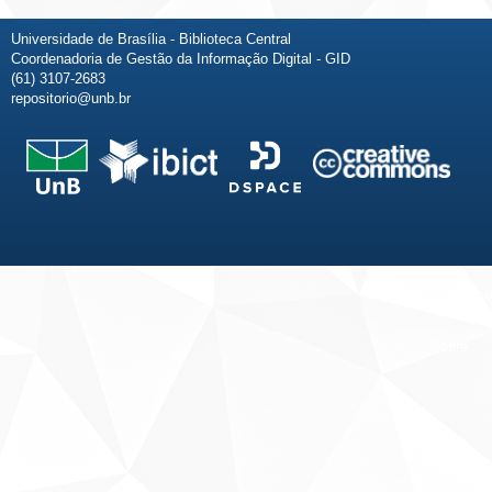
Universidade de Brasília - Biblioteca Central
Coordenadoria de Gestão da Informação Digital - GID
(61) 3107-2683
repositorio@unb.br
Fale conosco
Sobre