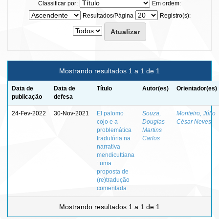
Classificar por:
Em ordem:
Resultados/Página
Registro(s):
Mostrando resultados 1 a 1 de 1
Data de
Data de
Título
Autor(es)
Orientador(es)
publicação
defesa
24-Fev-2022
30-Nov-2021
El palomo
Souza,
Monteiro, Júlio
cojo e a
Douglas
César Neves
problemática
Martins
tradutória na
Carlos
narrativa
mendicuttiana
: uma
proposta de
(re)tradução
comentada
Mostrando resultados 1 a 1 de 1