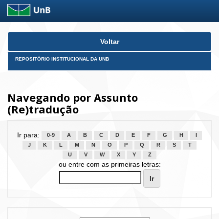
Skip
Voltar
navigation
REPOSITÓRIO INSTITUCIONAL DA UNB
Navegando por Assunto
(Re)tradução
Ir para:
0-9
A
B
C
D
E
F
G
H
I
J
K
L
M
N
O
P
Q
R
S
T
U
V
W
X
Y
Z
ou entre com as primeiras letras: