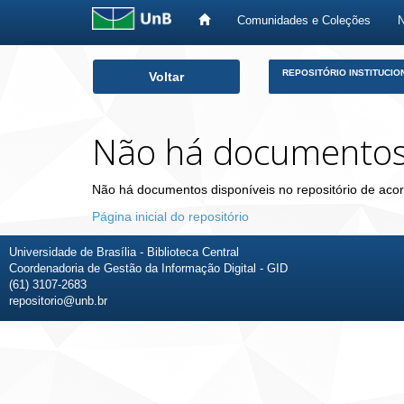
Comunidades e Coleções
Skip
REPOSITÓRIO INSTITUCIO
Voltar
navigation
Não há documento
Não há documentos disponíveis no repositório de acor
Página inicial do repositório
Universidade de Brasília - Biblioteca Central
Coordenadoria de Gestão da Informação Digital - GID
(61) 3107-2683
repositorio@unb.br