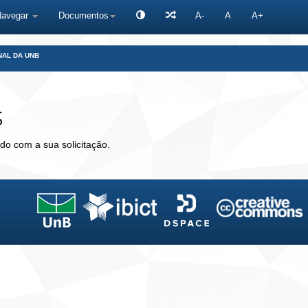
Navegar
Documentos
A-
A
A+
NAL DA UNB
s
do com a sua solicitação.