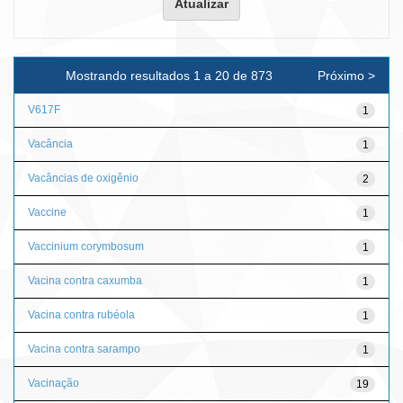
Mostrando resultados 1 a 20 de 873
Próximo >
V617F
1
Vacância
1
Vacâncias de oxigênio
2
Vaccine
1
Vaccinium corymbosum
1
Vacina contra caxumba
1
Vacina contra rubéola
1
Vacina contra sarampo
1
Vacinação
19