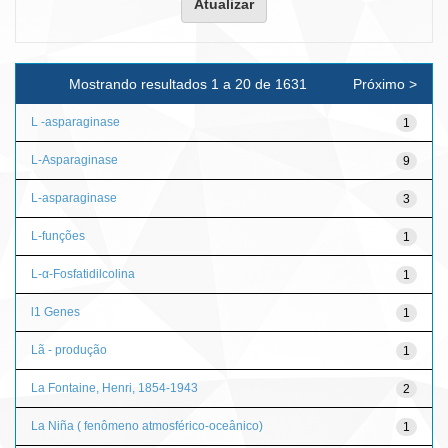
Mostrando resultados 1 a 20 de 1631
Próximo >
L -asparaginase
1
L-Asparaginase
9
L-asparaginase
3
L-funções
1
L-α-Fosfatidilcolina
1
l1 Genes
1
Lã - produção
1
La Fontaine, Henri, 1854-1943
2
La Niña ( fenômeno atmosférico-oceânico)
1