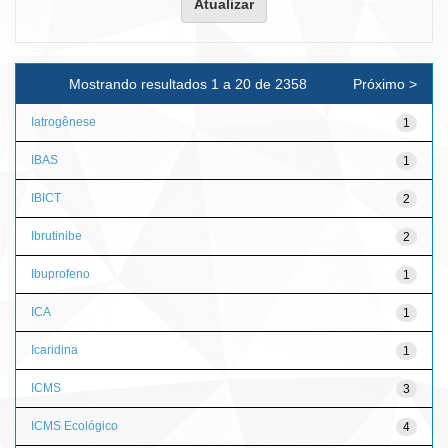
Mostrando resultados 1 a 20 de 2358
Próximo >
Iatrogênese
1
IBAS
1
IBICT
2
Ibrutinibe
2
Ibuprofeno
1
ICA
1
Icaridina
1
ICMS
3
ICMS Ecológico
4