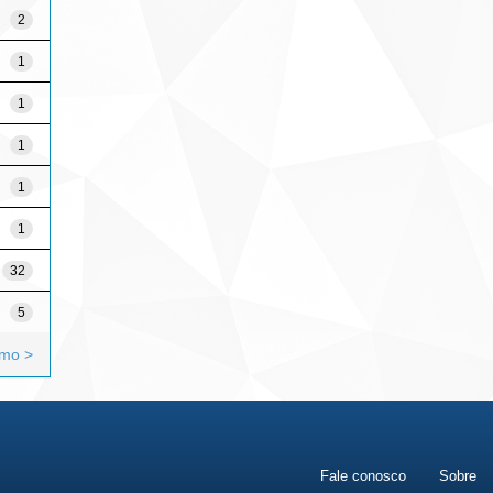
2
1
1
1
1
1
32
5
imo >
Fale conosco
Sobre