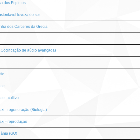
a dos Espíritos
ustentável leveza do ser
nha dos Cárceres da Grécia
Codificação de aúdio avançada)
N
tio
ate
te - cultivo
xi - regeneração (Biologia)
xi - reprodução
iânia (GO)