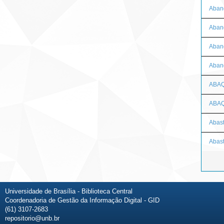
Aban
Aban
Aband
Aban
ABA
ABAQ
Abas
Abast
Universidade de Brasília - Biblioteca Central
Coordenadoria de Gestão da Informação Digital - GID
(61) 3107-2683
repositorio@unb.br