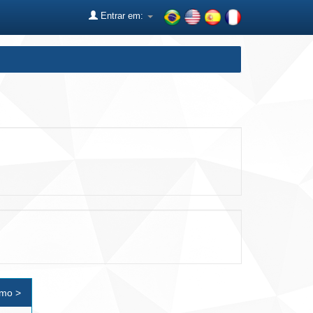
Entrar em:
imo >