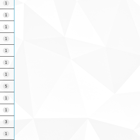
1
1
1
1
1
1
1
5
1
1
3
1