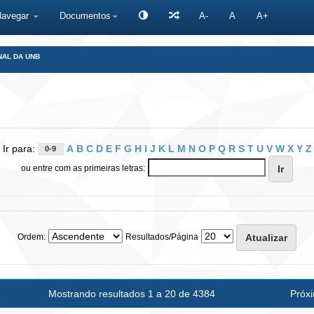
Navegar
Documentos
A-
A
A+
NAL DA UNB
Ir para:
A
B
C
D
E
F
G
H
I
J
K
L
M
N
O
P
Q
R
S
T
U
V
W
X
Y
Z
0-9
ou entre com as primeiras letras:
Ordem:
Resultados/Página
Mostrando resultados 1 a 20 de 4384
Próx