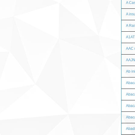
A Cas
A ins
A Rai
A1AT
AAC (
AAJ
Ab ini
Abac
Abaca
Abaca
Abaca
Abad