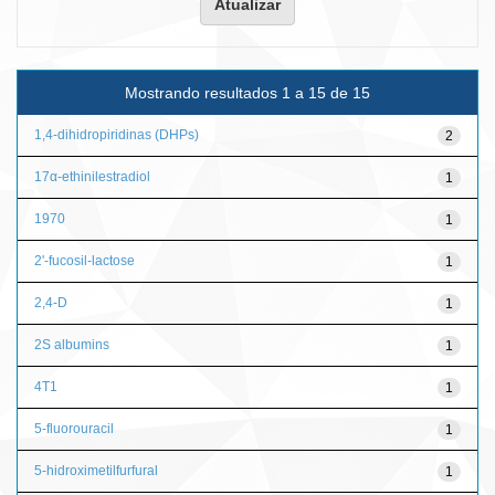
Mostrando resultados 1 a 15 de 15
1,4-dihidropiridinas (DHPs)
2
17α-ethinilestradiol
1
1970
1
2'-fucosil-lactose
1
2,4-D
1
2S albumins
1
4T1
1
5-fluorouracil
1
5-hidroximetilfurfural
1