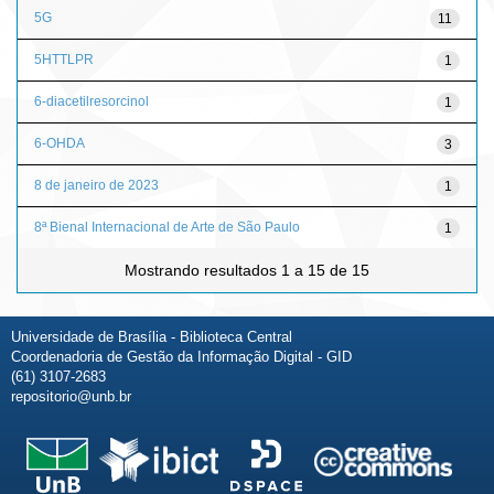
5G
11
5HTTLPR
1
6-diacetilresorcinol
1
6-OHDA
3
8 de janeiro de 2023
1
8ª Bienal Internacional de Arte de São Paulo
1
Mostrando resultados 1 a 15 de 15
Universidade de Brasília - Biblioteca Central
Coordenadoria de Gestão da Informação Digital - GID
(61) 3107-2683
repositorio@unb.br