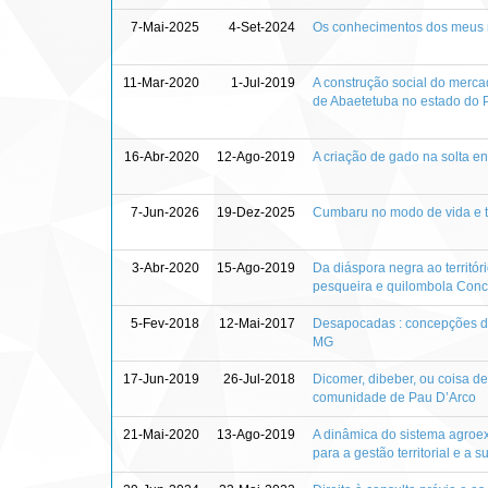
7-Mai-2025
4-Set-2024
Os conhecimentos dos meus ma
11-Mar-2020
1-Jul-2019
A construção social do mercad
de Abaetetuba no estado do 
16-Abr-2020
12-Ago-2019
A criação de gado na solta en
7-Jun-2026
19-Dez-2025
Cumbaru no modo de vida e te
3-Abr-2020
15-Ago-2019
Da diáspora negra ao territó
pesqueira e quilombola Conc
5-Fev-2018
12-Mai-2017
Desapocadas : concepções de
MG
17-Jun-2019
26-Jul-2018
Dicomer, dibeber, ou coisa de
comunidade de Pau D’Arco
21-Mai-2020
13-Ago-2019
A dinâmica do sistema agroex
para a gestão territorial e a 