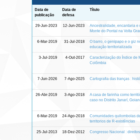
Data de
Data de
Título
publicação
defesa
29-Jun-2023
12-Jun-2023
Ancestralidade, encantaria e
Monte do Pontal na Volta Gr
6-Mar-2019
31-Jul-2018
O barro, o genipapo e o giz 
educação territorializada
3-Jul-2019
4-Out-2017
Caracterização do Índice de 
Colômbia
7-Jun-2026
7-Ago-2025
Cartografia das tranças : histór
26-Abr-2019
3-Ago-2018
A casa de farinha como terri
caso no Distrito Janarí, Goia
6-Mar-2019
24-Ago-2018
Comunidades quilombolas de J
territorios de R-existências
25-Jul-2013
18-Dez-2012
Congresso Nacional : direito