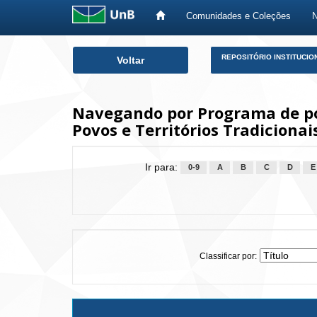
Comunidades e Coleções
Skip
REPOSITÓRIO INSTITUCIO
Voltar
navigation
Navegando por Programa de pó
Povos e Territórios Tradicionai
Ir para:
0-9
A
B
C
D
E
Classificar por: