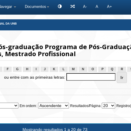
Navegar
Documentos
A-
A
A+
NAL DA UNB
s-graduação Programa de Pós-Graduaçã
s, Mestrado Profissional
F
G
H
I
J
K
L
M
N
O
P
Q
R
ou entre com as primeiras letras:
Em ordem:
Resultados/Página
Registro(
Mostrando resultados 1 a 20 de 73