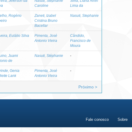
eira, Jeferson da
Nasuti, Stephanie
Silva, Liana Amin
va
Caroline
Lima da
elho, Rogério
Zaneti, Izabel
Nasuti, Stephanie
beiro
Cristina Bruno
Bacellar
veira, Eulálio Silva
Pimenta, José
Cândido,
Antonio Vieira
Francisco de
Moura
uino, Juami
Nasuti, Stéphanie
-
tonio de
rinde, Genia
Pimenta, José
-
liette Lank
Antonio Vieira
Próximo >
Fale conosco
Sobre