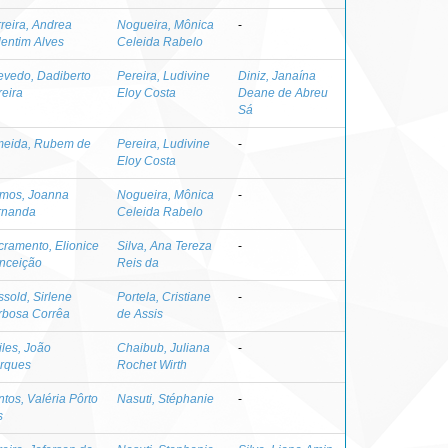
reira, Andrea
Nogueira, Mônica
-
lentim Alves
Celeida Rabelo
evedo, Dadiberto
Pereira, Ludivine
Diniz, Janaína
reira
Eloy Costa
Deane de Abreu
Sá
meida, Rubem de
Pereira, Ludivine
-
Eloy Costa
mos, Joanna
Nogueira, Mônica
-
rnanda
Celeida Rabelo
cramento, Elionice
Silva, Ana Tereza
-
nceição
Reis da
sold, Sirlene
Portela, Cristiane
-
rbosa Corrêa
de Assis
les, João
Chaibub, Juliana
-
rques
Rochet Wirth
tos, Valéria Pôrto
Nasuti, Stéphanie
-
s