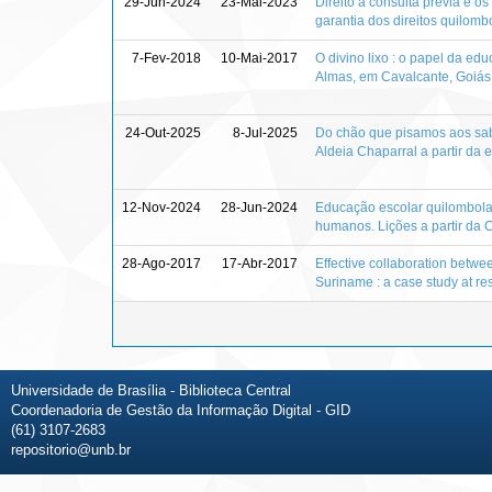
29-Jun-2024
23-Mai-2023
Direito à consulta prévia e o
garantia dos direitos quilomb
7-Fev-2018
10-Mai-2017
O divino lixo : o papel da ed
Almas, em Cavalcante, Goiás
24-Out-2025
8-Jul-2025
Do chão que pisamos aos sabe
Aldeia Chaparral a partir da 
12-Nov-2024
28-Jun-2024
Educação escolar quilombola
humanos. Lições a partir da
28-Ago-2017
17-Abr-2017
Effective collaboration betwee
Suriname : a case study at r
Universidade de Brasília - Biblioteca Central
Coordenadoria de Gestão da Informação Digital - GID
(61) 3107-2683
repositorio@unb.br