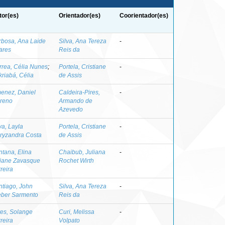
tor(es)
Orientador(es)
Coorientador(es)
rbosa, Ana Laide
Silva, Ana Tereza
-
ares
Reis da
rrea, Célia Nunes
;
Portela, Cristiane
-
riabá, Célia
de Assis
menez, Daniel
Caldeira-Pires,
-
reno
Armando de
Azevedo
va, Layla
Portela, Cristiane
-
ryzandra Costa
de Assis
ntana, Elina
Chaibub, Juliana
-
iane Zavasque
Rochet Wirth
reira
ntiago, John
Silva, Ana Tereza
-
eber Sarmento
Reis da
ves, Solange
Curi, Melissa
-
reira
Volpato