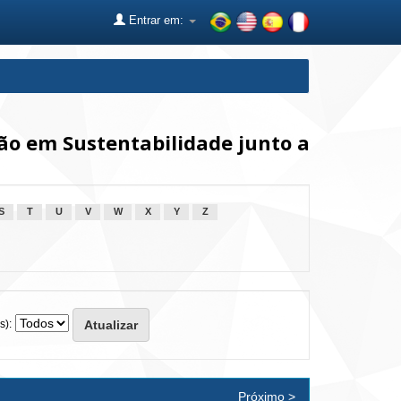
Entrar em:
o em Sustentabilidade junto a
S
T
U
V
W
X
Y
Z
s):
Próximo >