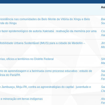
Au
 resistência nas comunidades de Belo Monte de Vitória do Xingu e Belo
Ba
ande do Xingu
So
no fazer epistemológico de autoria Xakriabá : reativação da memória por uma
Co
Xak
Mobilidade Urbana Sustentável (IMUS) para a cidade de Medellin –
Ji
Mo
ias, ofícios e territórios no Distrito Federal
Sil
Ma
tório de aprendizagem e a farinhada como processo educativo : estudo de
Sa
nésia do Pará/PA
Da
Fer
ambuaçu, Moju-PA, contra as agroestratégias do capital : juventude e
Sa
Cl
s e mineração em terras indígenas
Al
Fer