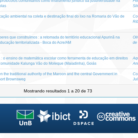
s protocolos comunitários como instrumento jurídico da jusdiversidade na
Per
olas
Sil
ucação ambiental na coleta e destinação final do lixo na Romaria do Vão de
Co
Ri
res que construímos : a retomada do território educacional Apurinã na
Oli
educação territorializada - Boca do Acre/AM
de
 : o ensino de matemática escolar como ferramenta de educação em direitos
Aq
 Comunidade Kalunga Vão do Moleque (Maiadinha), Goiás
An
n the traditional authority of the Maroon and the central Government in
Co
esort Brownsweg
Jul
Mostrando resultados 1 a 20 de 73