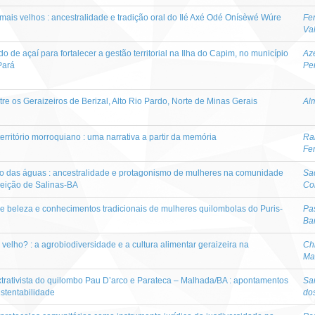
is velhos : ancestralidade e tradição oral do Ilé Axé Odé Onísèwé Wúre
Fer
Va
o de açaí para fortalecer a gestão territorial na Ilha do Capim, no município
Az
Pará
Pe
tre os Geraizeiros de Berizal, Alto Rio Pardo, Norte de Minas Gerais
Al
rritório morroquiano : uma narrativa a partir da memória
Ra
Fe
rio das águas : ancestralidade e protagonismo de mulheres na comunidade
Sa
eição de Salinas-BA
Co
 beleza e conhecimentos tradicionais de mulheres quilombolas do Puris-
Pas
Ba
 velho? : a agrobiodiversidade e a cultura alimentar geraizeira na
Chi
Ma
trativista do quilombo Pau D’arco e Parateca – Malhada/BA : apontamentos
San
sustentabilidade
do