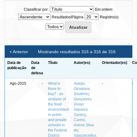
Classificar por:
Em ordem:
Resultados/Página
Registro(s):
< Anterior
Mostrando resultados 316 a 316 de 316
Data de
Data
Título
Autor(es)
Orientador(es)
Co
publicação
de
defesa
Ago-2025
-
What is
Araújo,
-
-
there to
Giovanna
buy? : an
Soutinho
;
analysis of
Gonçalves,
the food
Vivian
environment
Siqueira
in public
Santos
;
and private
Carmo,
schools in
Ariene Silva
the Federal
do
;
District
Vasconcellos,