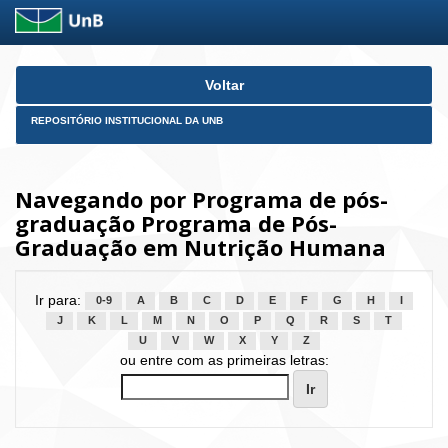
Skip
Voltar
navigation
REPOSITÓRIO INSTITUCIONAL DA UNB
Navegando por Programa de pós-
graduação Programa de Pós-
Graduação em Nutrição Humana
Ir para:
0-9
A
B
C
D
E
F
G
H
I
J
K
L
M
N
O
P
Q
R
S
T
U
V
W
X
Y
Z
ou entre com as primeiras letras: