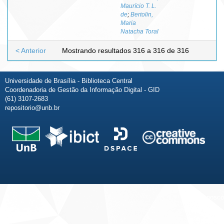
Maurício T. L.
de
;
Bertolin,
Maria
Natacha Toral
< Anterior
Mostrando resultados 316 a 316 de 316
Universidade de Brasília - Biblioteca Central
Coordenadoria de Gestão da Informação Digital - GID
(61) 3107-2683
repositorio@unb.br
Fale conosco
Sobre