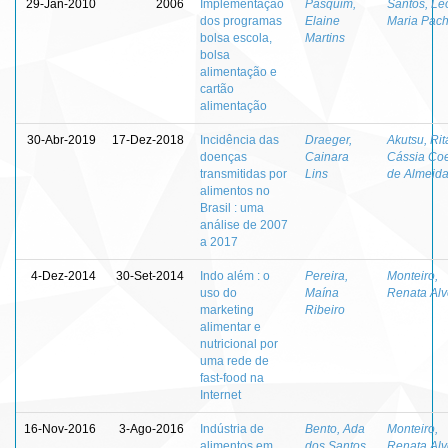
29-Jan-2010
2006
Implementação
Pasquim,
Santos, Le
dos programas
Elaine
Maria Pac
bolsa escola,
Martins
bolsa
alimentação e
cartão
alimentação
30-Abr-2019
17-Dez-2018
Incidência das
Draeger,
Akutsu, Rit
doenças
Cainara
Cássia Co
transmitidas por
Lins
de Almeid
alimentos no
Brasil : uma
análise de 2007
a 2017
4-Dez-2014
30-Set-2014
Indo além : o
Pereira,
Monteiro,
uso do
Maína
Renata Alv
marketing
Ribeiro
alimentar e
nutricional por
uma rede de
fast-food na
Internet
16-Nov-2016
3-Ago-2016
Indústria de
Bento, Ada
Monteiro,
alimentos em
dos Santos
Renata Alv