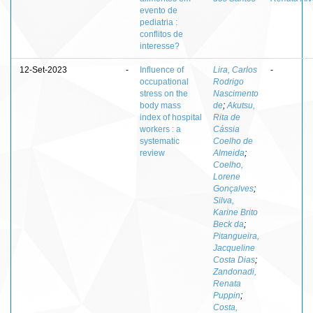
evento de
pediatria :
conflitos de
interesse?
12-Set-2023
-
Influence of
Lira, Carlos
-
occupational
Rodrigo
stress on the
Nascimento
body mass
de
;
Akutsu,
index of hospital
Rita de
workers : a
Cássia
systematic
Coelho de
review
Almeida
;
Coelho,
Lorene
Gonçalves
;
Silva,
Karine Brito
Beck da
;
Pitangueira,
Jacqueline
Costa Dias
;
Zandonadi,
Renata
Puppin
;
Costa,