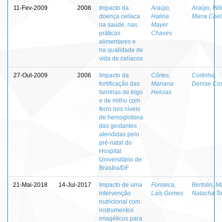
11-Fev-2009
2008
Impacto da
Araújo,
Araújo, Wi
doença celíaca
Halina
Maria Coe
na saúde, nas
Mayer
práticas
Chaves
alimentares e
na qualidade de
vida de celíacos
27-Out-2009
2006
Impacto da
Côrtes,
Coitinho,
fortificação das
Mariana
Denise Co
farinhas de trigo
Helcias
e de milho com
ferro nos níveis
de hemoglobina
das gestantes
atendidas pelo
pré-natal do
Hospital
Universitário de
Brasília/DF
21-Mai-2018
14-Jul-2017
Impacto de uma
Fonseca,
Bertolin, M
intervenção
Laís Gomes
Natacha To
nutricional com
instrumentos
imagéticos para