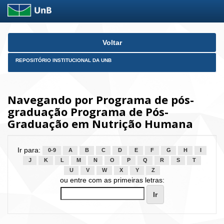
Skip
Voltar
navigation
REPOSITÓRIO INSTITUCIONAL DA UNB
Navegando por Programa de pós-
graduação Programa de Pós-
Graduação em Nutrição Humana
Ir para:
0-9
A
B
C
D
E
F
G
H
I
J
K
L
M
N
O
P
Q
R
S
T
U
V
W
X
Y
Z
ou entre com as primeiras letras: