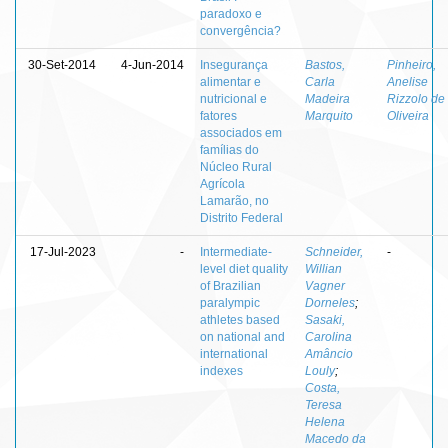
paradoxo e
convergência?
30-Set-2014
4-Jun-2014
Insegurança
Bastos,
Pinheiro,
alimentar e
Carla
Anelise
nutricional e
Madeira
Rizzolo de
fatores
Marquito
Oliveira
associados em
famílias do
Núcleo Rural
Agrícola
Lamarão, no
Distrito Federal
17-Jul-2023
-
Intermediate-
Schneider,
-
level diet quality
Willian
of Brazilian
Vagner
paralympic
Dorneles
;
athletes based
Sasaki,
on national and
Carolina
international
Amâncio
indexes
Louly
;
Costa,
Teresa
Helena
Macedo da