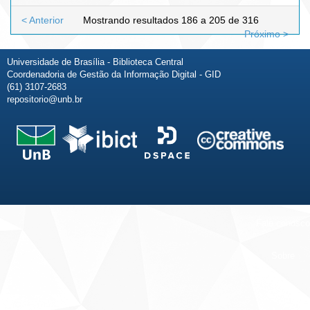
< Anterior
Mostrando resultados 186 a 205 de 316
Próximo >
Universidade de Brasília - Biblioteca Central
Coordenadoria de Gestão da Informação Digital - GID
(61) 3107-2683
repositorio@unb.br
Fale conosco
Sobre