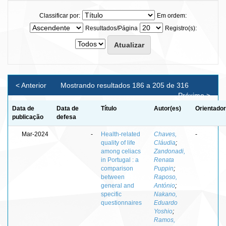
Classificar por:
Em ordem:
Resultados/Página
Registro(s):
< Anterior
Mostrando resultados 186 a 205 de 316
Próximo >
Data de
Data de
Título
Autor(es)
Orientador
publicação
defesa
Mar-2024
-
Health-related
Chaves,
-
quality of life
Cláudia
;
among celiacs
Zandonadi,
in Portugal : a
Renata
comparison
Puppin
;
between
Raposo,
general and
António
;
specific
Nakano,
questionnaires
Eduardo
Yoshio
;
Ramos,