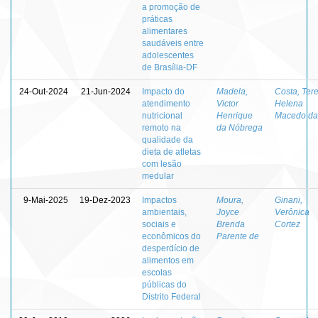
a promoção de
práticas
alimentares
saudáveis entre
adolescentes
de Brasília-DF
24-Out-2024
21-Jun-2024
Impacto do
Madela,
Costa, Ter
atendimento
Victor
Helena
nutricional
Henrique
Macedo da
remoto na
da Nóbrega
qualidade da
dieta de atletas
com lesão
medular
9-Mai-2025
19-Dez-2023
Impactos
Moura,
Ginani,
ambientais,
Joyce
Verônica
sociais e
Brenda
Cortez
econômicos do
Parente de
desperdício de
alimentos em
escolas
públicas do
Distrito Federal