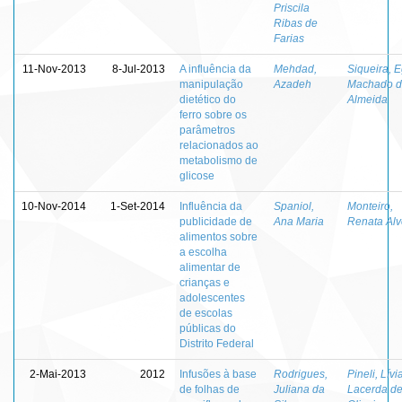
Priscila
Ribas de
Farias
11-Nov-2013
8-Jul-2013
A influência da
Mehdad,
Siqueira, E
manipulação
Azadeh
Machado 
dietético do
Almeida
ferro sobre os
parâmetros
relacionados ao
metabolismo de
glicose
10-Nov-2014
1-Set-2014
Influência da
Spaniol,
Monteiro,
publicidade de
Ana Maria
Renata Alv
alimentos sobre
a escolha
alimentar de
crianças e
adolescentes
de escolas
públicas do
Distrito Federal
2-Mai-2013
2012
Infusões à base
Rodrigues,
Pineli, Lívi
de folhas de
Juliana da
Lacerda d