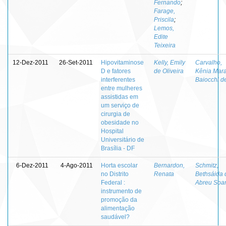
Fernando
;
Farage,
Priscila
;
Lemos,
Edite
Teixeira
12-Dez-2011
26-Set-2011
Hipovitaminose
Kelly, Emily
Carvalho,
D e fatores
de Oliveira
Kênia Mar
interferentes
Baiocchi d
entre mulheres
assistidas em
um serviço de
cirurgia de
obesidade no
Hospital
Universitário de
Brasília - DF
6-Dez-2011
4-Ago-2011
Horta escolar
Bernardon,
Schmitz,
no Distrito
Renata
Bethsáida 
Federal :
Abreu Soa
instrumento de
promoção da
alimentação
saudável?