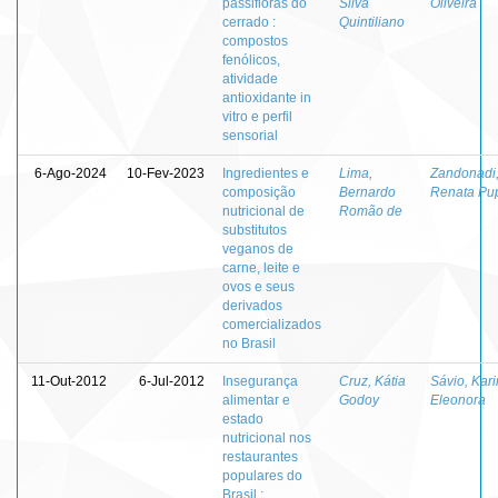
passifloras do
Silva
Oliveira
cerrado :
Quintiliano
compostos
fenólicos,
atividade
antioxidante in
vitro e perfil
sensorial
6-Ago-2024
10-Fev-2023
Ingredientes e
Lima,
Zandonadi
composição
Bernardo
Renata Pu
nutricional de
Romão de
substitutos
veganos de
carne, leite e
ovos e seus
derivados
comercializados
no Brasil
11-Out-2012
6-Jul-2012
Insegurança
Cruz, Kátia
Sávio, Kari
alimentar e
Godoy
Eleonora
estado
nutricional nos
restaurantes
populares do
Brasil :