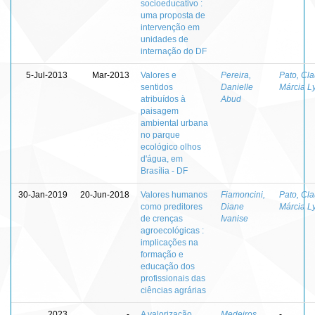
socioeducativo :
uma proposta de
intervenção em
unidades de
internação do DF
5-Jul-2013
Mar-2013
Valores e
Pereira,
Pato, Cl
sentidos
Danielle
Márcia L
atribuídos à
Abud
paisagem
ambiental urbana
no parque
ecológico olhos
d'água, em
Brasília - DF
30-Jan-2019
20-Jun-2018
Valores humanos
Fiamoncini,
Pato, Cl
como preditores
Diane
Márcia L
de crenças
Ivanise
agroecológicas :
implicações na
formação e
educação dos
profissionais das
ciências agrárias
2023
-
A valorização
Medeiros,
-