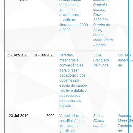
docente nos
Danyela
trabalhos
Martins
;
acadêmicos :
Cruz,
revisão de
Shirleide
literatura de 2000
Pereira da
a 2020
Silva
;
Franco,
Maira Vieira
Amorim
22-Dez-2023
30-Out-2023
Veredas,
Silva,
Sousa, C
meandros e
Francisco
Alberto 
convergências
Valmir da
de
para o fazer
pedagógico dos
docentes na
escola do campo
: do livro didático
aos recursos
educacionais
digitais
23-Jul-2010
2009
Vicissitudes na
Souza,
Almeida,
constituição da
Fátima
Maria Ma
identidade de
Landim
Zanforlin
gestão em
de