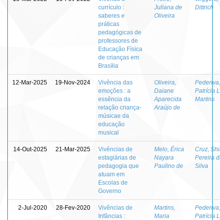
currículo :
Juliana de
Dittrich
saberes e
Oliveira
práticas
pedagógicas de
professores de
Educação Física
de crianças em
Brasília
12-Mar-2025
19-Nov-2024
Vivência das
Oliveira,
Pederiva
emoções : a
Daiane
Patrícia 
essência da
Aparecida
Martins
relação criança-
Araújo de
músicae da
educação
musical
14-Out-2025
21-Mar-2025
Vivências de
Melo, Érica
Cruz, Shi
estagiárias de
Nayara
Pereira 
pedagogia que
Paulino de
Silva
atuam em
Escolas de
Governo
2-Jul-2020
28-Fev-2020
Vivências de
Martins,
Pederiva
Infâncias :
Maria
Patrícia 