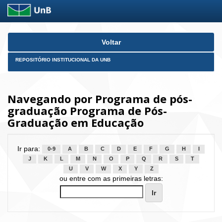
Skip
Voltar
navigation
REPOSITÓRIO INSTITUCIONAL DA UNB
Navegando por Programa de pós-
graduação Programa de Pós-
Graduação em Educação
Ir para:
0-9
A
B
C
D
E
F
G
H
I
J
K
L
M
N
O
P
Q
R
S
T
U
V
W
X
Y
Z
ou entre com as primeiras letras: