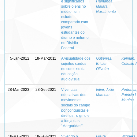
e significados
Hamanda
sobre o ensino
Maiara
médio : um
Nascimento
estudo
comparado com
jovens
estudantes do
diurno e noturno
no Distrito
Federal
5-Jan-2012
18-Mar-2011
A visualidade dos
Gutierrez,
Kelman,
sujeitos surdos
Ericler
Celeste 
no contexto da
Oliveira
educação
audiovisual
28-Mar-2023
23-Set-2021
Vivencias
Intini, João
Pederiva
educativas dos
Marcelo
Patrícia 
movimentos
Martins
sociais do campo
por conquistas e
direitos : o grito e
a força das
“Margaridas”
18-Mai-2022
18-Fev-2022
Vivendo o
Freire,
Wiggers, 