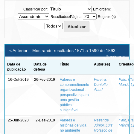
Classificar por:
Em ordem:
Resultados/Página
Registro(s):
< Anterior
Mostrando resultados 1571 a 1590 de 1593
Próximo >
Data de
Data de
Título
Autor(es)
Orientad
publicação
defesa
16-Out-2019
26-Fev-2019
Valores e
Pereira,
Pato, Cl
comprometimento
Danielle
Márcia L
organizacional :
Abud
perspectivas para
uma gestão
pública
sustentável
25-Jun-2020
2-Dez-2019
Valores e
Rezende
Pato, Cl
histórias de vida
Júnior, Luiz
Márcia L
no ambiente
Nolasco de