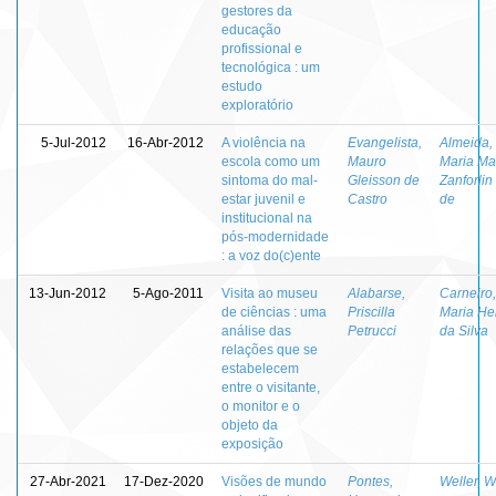
gestores da
educação
profissional e
tecnológica : um
estudo
exploratório
5-Jul-2012
16-Abr-2012
A violência na
Evangelista,
Almeida,
escola como um
Mauro
Maria Ma
sintoma do mal-
Gleisson de
Zanforlin
estar juvenil e
Castro
de
institucional na
pós-modernidade
: a voz do(c)ente
13-Jun-2012
5-Ago-2011
Visita ao museu
Alabarse,
Carneiro,
de ciências : uma
Priscilla
Maria He
análise das
Petrucci
da Silva
relações que se
estabelecem
entre o visitante,
o monitor e o
objeto da
exposição
27-Abr-2021
17-Dez-2020
Visões de mundo
Pontes,
Weller, W