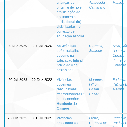
crianças de
Aparecida
Martins
ontem e de hoje
Camarano
em situação de
acolhimento
institucional (in)
visibilizadas no
contexto de
educação escolar
18-Dez-2020
27-Jul-2020
As vivências
Cardoso,
Silva, Kát
do/no trabalho
Solange
Augusta
docente na
Curado
Educação Infantil
Pinheiro
: ciclo de vida
Cordeiro
profissional
26-Jul-2023
20-Dez-2022
Vivências
Marques
Pederiva
docentes
Filho,
Patrícia 
reeducativas
Edson
Martins
transformadoras :
Cesar
o educandário
Humberto de
Campos
23-Out-2025
31-Jul-2025
Vivências
Freire,
Pederiva
emocionais de
Carolina de
Patrícia 