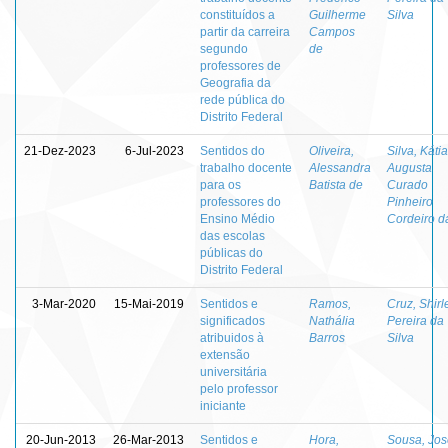
constituídos a
Guilherme
Silva
partir da carreira
Campos
segundo
de
professores de
Geografia da
rede pública do
Distrito Federal
21-Dez-2023
6-Jul-2023
Sentidos do
Oliveira,
Silva, Kátia
trabalho docente
Alessandra
Augusta
para os
Batista de
Curado
professores do
Pinheiro
Ensino Médio
Cordeiro d
das escolas
públicas do
Distrito Federal
3-Mar-2020
15-Mai-2019
Sentidos e
Ramos,
Cruz, Shirl
significados
Nathália
Pereira da
atribuidos à
Barros
Silva
extensão
universitária
pelo professor
iniciante
20-Jun-2013
26-Mar-2013
Sentidos e
Hora,
Sousa, Jos