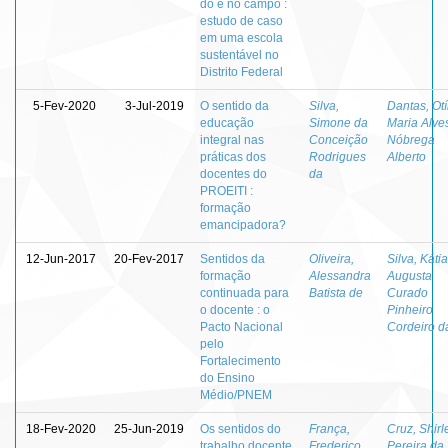
do e no campo :
estudo de caso
em uma escola
sustentável no
Distrito Federal
5-Fev-2020
3-Jul-2019
O sentido da
Silva,
Dantas, Otí
educação
Simone da
Maria Alve
integral nas
Conceição
Nóbrega
práticas dos
Rodrigues
Alberto
docentes do
da
PROEITI :
formação
emancipadora?
12-Jun-2017
20-Fev-2017
Sentidos da
Oliveira,
Silva, Kátia
formação
Alessandra
Augusta
continuada para
Batista de
Curado
o docente : o
Pinheiro
Pacto Nacional
Cordeiro d
pelo
Fortalecimento
do Ensino
Médio/PNEM
18-Fev-2020
25-Jun-2019
Os sentidos do
França,
Cruz, Shirl
trabalho docente
Frederico
Pereira da