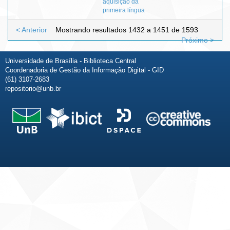
aquisição da
primeira língua
< Anterior
Mostrando resultados 1432 a 1451 de 1593
Próximo >
Universidade de Brasília - Biblioteca Central
Coordenadoria de Gestão da Informação Digital - GID
(61) 3107-2683
repositorio@unb.br
Fale conosco
Sobre