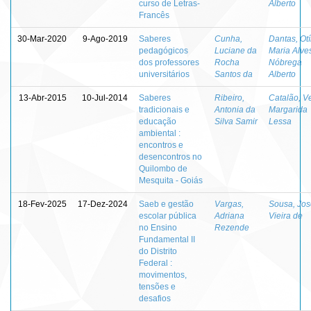
curso de Letras-
Alberto
Francês
30-Mar-2020
9-Ago-2019
Saberes
Cunha,
Dantas, Otí
pedagógicos
Luciane da
Maria Alve
dos professores
Rocha
Nóbrega
universitários
Santos da
Alberto
13-Abr-2015
10-Jul-2014
Saberes
Ribeiro,
Catalão, V
tradicionais e
Antonia da
Margarida
educação
Silva Samir
Lessa
ambiental :
encontros e
desencontros no
Quilombo de
Mesquita - Goiás
18-Fev-2025
17-Dez-2024
Saeb e gestão
Vargas,
Sousa, Jos
escolar pública
Adriana
Vieira de
no Ensino
Rezende
Fundamental II
do Distrito
Federal :
movimentos,
tensões e
desafios