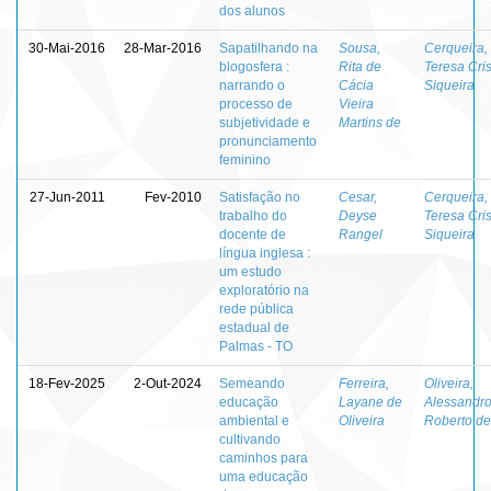
dos alunos
30-Mai-2016
28-Mar-2016
Sapatilhando na
Sousa,
Cerqueira,
blogosfera :
Rita de
Teresa Cris
narrando o
Cácia
Siqueira
processo de
Vieira
subjetividade e
Martins de
pronunciamento
feminino
27-Jun-2011
Fev-2010
Satisfação no
Cesar,
Cerqueira,
trabalho do
Deyse
Teresa Cris
docente de
Rangel
Siqueira
língua inglesa :
um estudo
exploratório na
rede pública
estadual de
Palmas - TO
18-Fev-2025
2-Out-2024
Semeando
Ferreira,
Oliveira,
educação
Layane de
Alessandr
ambiental e
Oliveira
Roberto de
cultivando
caminhos para
uma educação