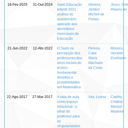
18-Fev-2025
31-Out-2024
Saeb Educação
Oliveira,
Jesus, Gir
Infantil 2021 :
Járliton
Ribeiro de
análise do
Michell de
questionário
Freitas
aplicado aos
secretários
municipais de
Educação
21-Jun-2022
12-Abr-2022
O Saeb na
Pereira,
Moreira,
percepção dos
Cátia
Geraldo
professores dos
Maria
Eustáquio
anos iniciais do
Machado
ensino
da Costa
fundamental :
desafios e
possibilidades
em Matemática
22-Ago-2017
27-Mar-2017
A sala de aula
Vaz, Luana
Coelho,
como espaço
Cristina
relacional : o
Massot
olhar do
Madeira
professor para
as
singularidades