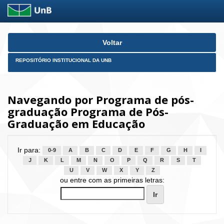
Skip
Voltar
navigation
REPOSITÓRIO INSTITUCIONAL DA UNB
Navegando por Programa de pós-
graduação Programa de Pós-
Graduação em Educação
Ir para:
0-9
A
B
C
D
E
F
G
H
I
J
K
L
M
N
O
P
Q
R
S
T
U
V
W
X
Y
Z
ou entre com as primeiras letras: