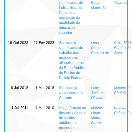
significados do
Paola
Vieira de
Índice Geral de
Matos da
Cursos na
regulação da
qualidade da
educação
superior
16-Out-2023
27-Fev-2023
Sentidos e
Lima,
Cruz, Shirl
significados do
Diego
Pereira da
trabalho das
Camara de
Silva
professoras
alfabetizadoras
da Rede Pública
de Ensino do
Distrito Federal
6-Jul-2018
1-Mar-2018
Ser criança
Leite,
Martins, Le
camponesa no
Jaciara
Chalub
Cerrado
Oliveira
14-Jul-2011
4-Mar-2010
A significação no
Martins,
Kelman,
desenvolvimento
Linair
Celeste Az
de surdos
Moura
adultos em
Barros
processo de