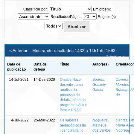
Classificar por:
Em ordem:
Resultados/Página
Registro(s):
< Anterior
Mostrando resultados 1432 a 1451 de 1593
Próximo >
Data de
Data de
Título
Autor(es)
Orientador
publicação
defesa
14-Jul-2021
14-Dez-2020
O saber-fazer
Soares,
Oliveira-
docente : uma
Graciely
Mendes,
análise do
Garcia
Solange Al
processo de
de
didatização dos
programas Alfa e
Beto e PNAIC
4-Jul-2022
25-Mar-2022
Os saberes
Nogueira,
Dantas, Otí
pedagógicos da
Matheus
Maria Alve
licenciatura : o
dos Santos
Nóbrega