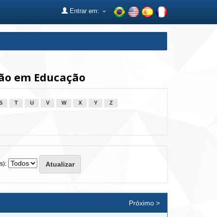
Entrar em:
ão em Educação
S
T
U
V
W
X
Y
Z
s):
Próximo >