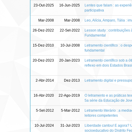
23-Out-2025
16-Jun-2025
Lentes que falam : as experiên
participativa
Mar-2008
Mar-2008
Leo, Alícia, Amparo, Tália :
26-Dez-2022
22-Set-2022
Lesson study : contribuições
Fundamental
15-Dez-2010
10-Jul-2008
Letramento científico : o des
fundamental
20-Dez-2023
20-Jan-2023
Letramento científico sob a ót
reflexo em dois Estados Brasi
2-Abr-2014
Dez-2013
Letramento digital e pressup
16-Abr-2020
22-Ago-2019
O letramento e as práticas t
5a série da Educação de Jov
5-Set-2012
5-Mar-2012
Letramento literário : a media
leitores competentes
10-Jul-2024
31-Jul-2023
Liberdade cantou! E agora? U
socioeducativo do Distrito Fe