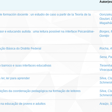
Autor(es
e formación docente : un estudio de caso a partir de la Teoría de la
Gonzalez
Goulart, 
Magalhã
sor e educando autista : uma leitura possível na interface Psicanálise-
Borges, 
Gontijo
ção Básica do Distrito Federal
Rocha, A
Sena, Pa
 do barroco e suas interfaces educativas
Tiesenha
Vivacqu
 ler, ler para aprender
Silva, Cl
Schmeis
ibuições da coordenação pedagógica na formação de leitores
Silva, Cl
Schmeis
a na educação de jovens e adultos
Araújo, 