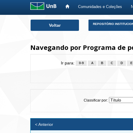
Comunidades e Coleções
Skip
REPOSITÓRIO INSTITUCIO
Voltar
navigation
Navegando por Programa de p
Ir para:
0-9
A
B
C
D
E
Classificar por:
< Anterior