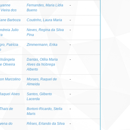
Ayanne
Fernandes, Maria Lídia
-
 Vieira dos
Bueno
riane Barboza
Coutinho, Laura Maria
-
ndreia Julio
Neves, Regina da Silva
-
ra
Pina
ro, Patrícia
Zimmermann, Erika
-
o
Elisângela
Dantas, Otília Maria
-
e Oliveira
Alves da Nóbrega
Alberto
son Marcolino
Moraes, Raquel de
-
Almeida
Raquel Alves
Santos, Gilberto
-
Lacerda
 Thais de
Bortoni-Ricardo, Stella
-
Maris
avena do
Rêses, Erlando da Silva
-