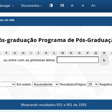
Navegar
Documentos
A-
A
A+
NAL DA UNB
ós-graduação Programa de Pós-Graduaç
F
G
H
I
J
K
L
M
N
O
P
Q
R
ou entre com as primeiras letras:
Em ordem:
Resultados/Página
Registro(
Mostrando resultados 932 a 951 de 1593