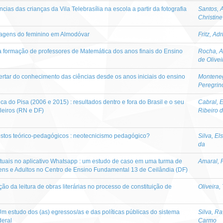
cias das crianças da Vila Telebrasília na escola a partir da fotografia
Santos, 
Christine
 imagens do feminino em Almodóvar
Fritz, Ad
 à formação de professores de Matemática dos anos finais do Ensino
Rocha, A
de Olivei
pertar do conhecimento das ciências desde os anos iniciais do ensino
Monteneg
Peregrin
ica do Pisa (2006 e 2015) : resultados dentro e fora do Brasil e o seu
Cabral, 
leiros (RN e DF)
Ribeiro d
ostos teórico-pedagógicos : neotecnicismo pedagógico?
Silva, El
da
extuais no aplicativo Whatsapp : um estudo de caso em uma turma de
Amaral, 
ens e Adultos no Centro de Ensino Fundamental 13 de Ceilândia (DF)
ção da leitura de obras literárias no processo de constituição de
Oliveira,
m estudo dos (as) egressos/as e das políticas públicas do sistema
Silva, R
deral
Carmo