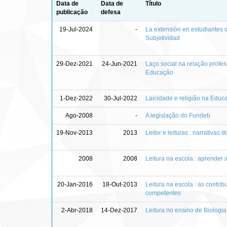
Data de
Data de
Título
publicação
defesa
19-Jul-2024
-
La extensión en estudiantes d
Subjetividad
29-Dez-2021
24-Jun-2021
Laço social na relação profes
Educação
1-Dez-2022
30-Jul-2022
Laicidade e religião na Educa
Ago-2008
-
A legislação do Fundeb
19-Nov-2013
2013
Leitor e leituras : narrativas
2008
2008
Leitura na escola : aprender a
20-Jan-2016
18-Out-2013
Leitura na escola : as contr
competentes
2-Abr-2018
14-Dez-2017
Leitura no ensino de Biologi