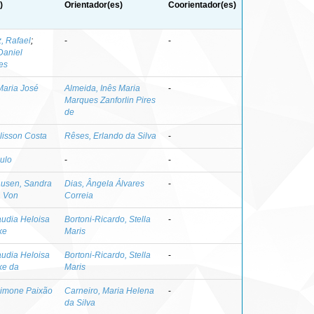
)
Orientador(es)
Coorientador(es)
, Rafael
;
-
-
Daniel
es
Maria José
Almeida, Inês Maria
-
Marques Zanforlin Pires
de
lisson Costa
Rêses, Erlando da Silva
-
ulo
-
-
usen, Sandra
Dias, Ângela Álvares
-
a Von
Correia
audia Heloisa
Bortoni-Ricardo, Stella
-
ke
Maris
audia Heloisa
Bortoni-Ricardo, Stella
-
ke da
Maris
Simone Paixão
Carneiro, Maria Helena
-
da Silva