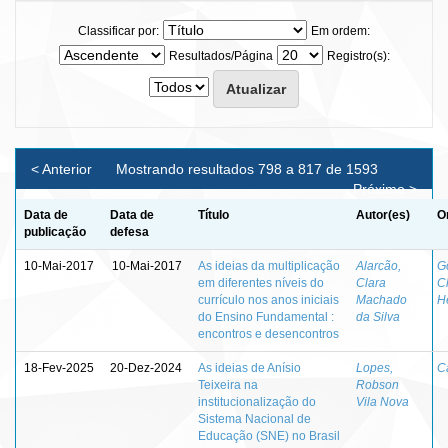
Classificar por:
Em ordem:
Resultados/Página
Registro(s):
< Anterior
Mostrando resultados 798 a 817 de 1593
Próximo >
Data de
Data de
Título
Autor(es)
O
publicação
defesa
10-Mai-2017
10-Mai-2017
As ideias da multiplicação
Alarcão,
Go
em diferentes níveis do
Clara
C
currículo nos anos iniciais
Machado
H
do Ensino Fundamental :
da Silva
encontros e desencontros
18-Fev-2025
20-Dez-2024
As ideias de Anísio
Lopes,
C
Teixeira na
Robson
institucionalização do
Vila Nova
Sistema Nacional de
Educação (SNE) no Brasil