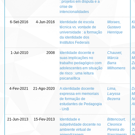
: projetos em disputa e a
crise de
intencionalidades
6-Set-2016
4-Jun-2016
Identidade de escola
Moraes,
Ki
técnica vs. vontade de
Gustavo
B
universidade : a formação
Henrique
da identidade dos
Institutos Federais
1-Jul-2010
2008
Identidade docente e
Chauvet,
A
suas implicações no
Márcia
M
trabalho pedagógico com
Barra
Za
adolescentes em situação
Milhomens
d
de risco : uma leitura
psicanalítica
4-Fev-2021
21-Ago-2020
A identidade docente
Lima,
Da
expressa em memoriais
Laryssa
M
de formação de
Bezerra
N
estudantes de Pedagogia
A
- UnB
21-Jun-2013
15-Fev-2013
Identidade e
Bittencourt,
A
subjetividade docente no
Cleonice
M
ambiente virtual de
Pereira do
Za
aprendizagem
Nascimento
d