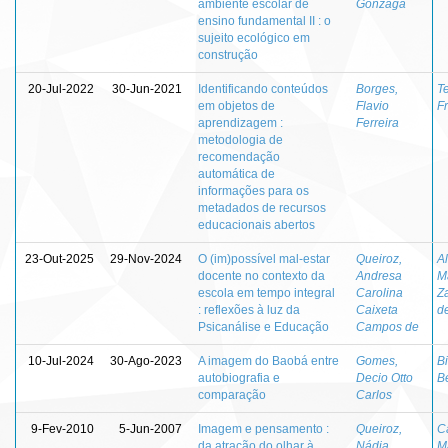
ambiente escolar de
Gonzaga
ensino fundamental II : o
sujeito ecológico em
construção
20-Jul-2022
30-Jun-2021
Identificando conteúdos
Borges,
Te
em objetos de
Flavio
F
aprendizagem :
Ferreira
metodologia de
recomendação
automática de
informações para os
metadados de recursos
educacionais abertos
23-Out-2025
29-Nov-2024
O (im)possível mal-estar
Queiroz,
A
docente no contexto da
Andresa
M
escola em tempo integral
Carolina
Za
: reflexões à luz da
Caixeta
d
Psicanálise e Educação
Campos de
10-Jul-2024
30-Ago-2023
A imagem do Baobá entre
Gomes,
Bi
autobiografia e
Decio Otto
B
comparação
Carlos
9-Fev-2010
5-Jun-2007
Imagem e pensamento :
Queiroz,
C
da atração do olhar à
Nádia
M