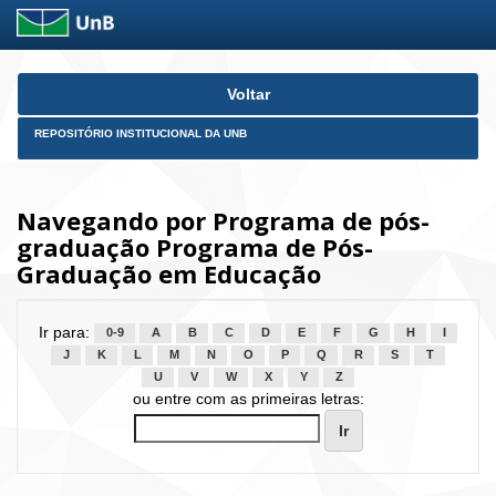
Skip
Voltar
navigation
REPOSITÓRIO INSTITUCIONAL DA UNB
Navegando por Programa de pós-
graduação Programa de Pós-
Graduação em Educação
Ir para:
0-9
A
B
C
D
E
F
G
H
I
J
K
L
M
N
O
P
Q
R
S
T
U
V
W
X
Y
Z
ou entre com as primeiras letras: