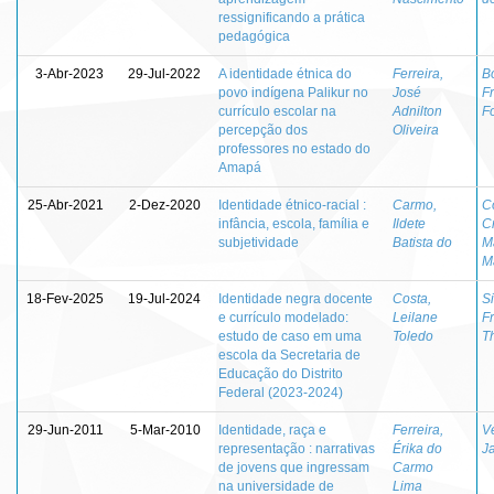
ressignificando a prática
pedagógica
3-Abr-2023
29-Jul-2022
A identidade étnica do
Ferreira,
Bo
povo indígena Palikur no
José
Fr
currículo escolar na
Adnilton
F
percepção dos
Oliveira
professores no estado do
Amapá
25-Abr-2021
2-Dez-2020
Identidade étnico-racial :
Carmo,
C
infância, escola, família e
Ildete
Cr
subjetividade
Batista do
M
M
18-Fev-2025
19-Jul-2024
Identidade negra docente
Costa,
Si
e currículo modelado:
Leilane
F
estudo de caso em uma
Toledo
T
escola da Secretaria de
Educação do Distrito
Federal (2023-2024)
29-Jun-2011
5-Mar-2010
Identidade, raça e
Ferreira,
Ve
representação : narrativas
Érika do
J
de jovens que ingressam
Carmo
na universidade de
Lima