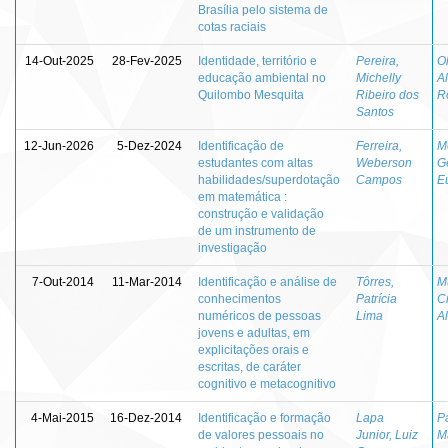
Brasília pelo sistema de
cotas raciais
14-Out-2025
28-Fev-2025
Identidade, território e
Pereira,
Ol
educação ambiental no
Michelly
A
Quilombo Mesquita
Ribeiro dos
R
Santos
12-Jun-2026
5-Dez-2024
Identificação de
Ferreira,
M
estudantes com altas
Weberson
G
habilidades/superdotação
Campos
E
em matemática :
construção e validação
de um instrumento de
investigação
7-Out-2014
11-Mar-2014
Identificação e análise de
Tôrres,
M
conhecimentos
Patrícia
Cr
numéricos de pessoas
Lima
A
jovens e adultas, em
explicitações orais e
escritas, de caráter
cognitivo e metacognitivo
4-Mai-2015
16-Dez-2014
Identificação e formação
Lapa
P
de valores pessoais no
Junior, Luiz
M