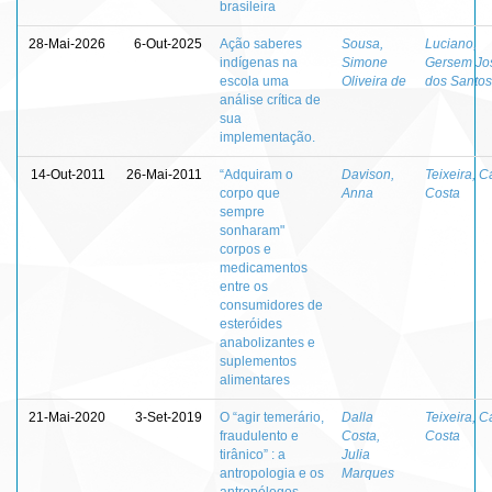
brasileira
28-Mai-2026
6-Out-2025
Ação saberes
Sousa,
Luciano,
indígenas na
Simone
Gersem Jo
escola uma
Oliveira de
dos Santos
análise crítica de
sua
implementação.
14-Out-2011
26-Mai-2011
“Adquiram o
Davison,
Teixeira, C
corpo que
Anna
Costa
sempre
sonharam"
corpos e
medicamentos
entre os
consumidores de
esteróides
anabolizantes e
suplementos
alimentares
21-Mai-2020
3-Set-2019
O “agir temerário,
Dalla
Teixeira, C
fraudulento e
Costa,
Costa
tirânico” : a
Julia
antropologia e os
Marques
antropólogos