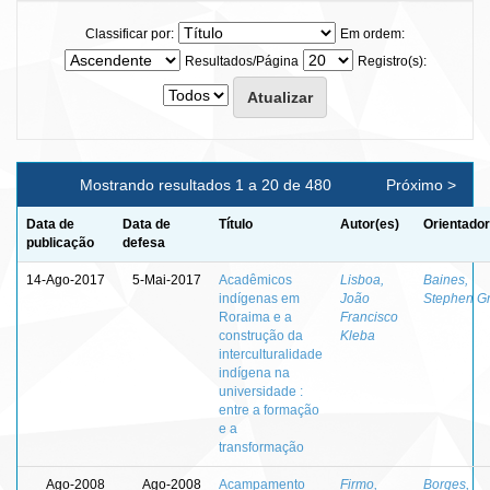
Classificar por:
Em ordem:
Resultados/Página
Registro(s):
Mostrando resultados 1 a 20 de 480
Próximo >
Data de
Data de
Título
Autor(es)
Orientador
publicação
defesa
14-Ago-2017
5-Mai-2017
Acadêmicos
Lisboa,
Baines,
indígenas em
João
Stephen Gr
Roraima e a
Francisco
construção da
Kleba
interculturalidade
indígena na
universidade :
entre a formação
e a
transformação
Ago-2008
Ago-2008
Acampamento
Firmo,
Borges,