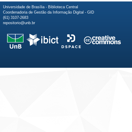
Universidade de Brasília - Biblioteca Central
Coordenadoria de Gestão da Informação Digital - GID
(61) 3107-2683
repositorio@unb.br
Fale conosco
Sobre