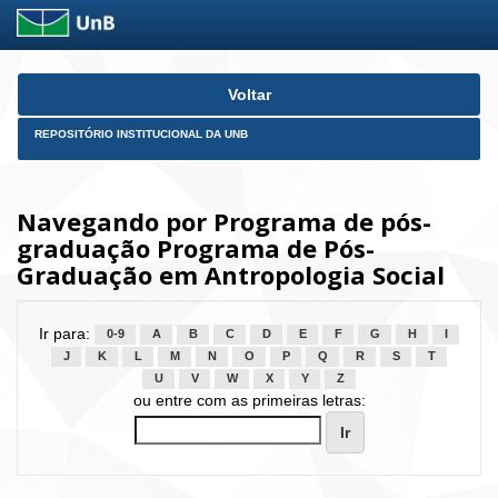
Skip
Voltar
navigation
REPOSITÓRIO INSTITUCIONAL DA UNB
Navegando por Programa de pós-
graduação Programa de Pós-
Graduação em Antropologia Social
Ir para:
0-9
A
B
C
D
E
F
G
H
I
J
K
L
M
N
O
P
Q
R
S
T
U
V
W
X
Y
Z
ou entre com as primeiras letras: