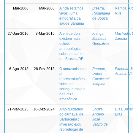
Mai-2006
Mai-2006
Ainda estamos
Biserra,
Ramos, Alc
vivos : uma
Rosangela
Rita
etnografia da
de Souza
saúde Sanumá
27-Jun-2016
3-Mar-2016
Além de dois
França,
Machado, 
existem mais :
Matheus
Zanotta
estudo
Gonçalves
antropológico
sobre poliamor
em Brasília/DF
6-Ago-2018
28-Fev-2018
O amazonismo e
Parente,
Pimenta, J
as
Izabel
Antonio Vie
representações
Cavalcanti
sobre os
Ibiapina
seringueiros e a
natureza
amazônica
21-Mar-2025
16-Dez-2024
Ambiguidades
Souza,
Dias, Julia
do carnaval de
Angelo
Braz
Barbacena :
José
inversão e/ou
Sátyro de
reprodução de