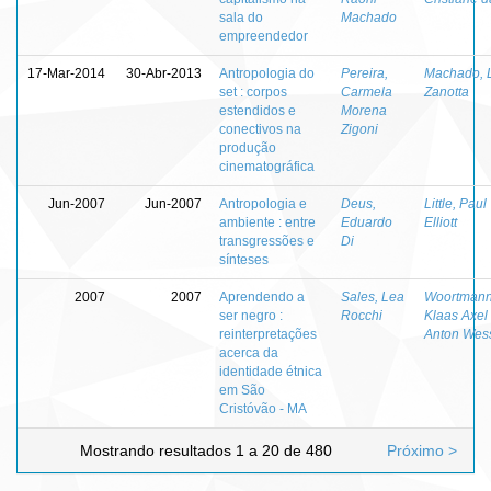
sala do
Machado
empreendedor
17-Mar-2014
30-Abr-2013
Antropologia do
Pereira,
Machado, 
set : corpos
Carmela
Zanotta
estendidos e
Morena
conectivos na
Zigoni
produção
cinematográfica
Jun-2007
Jun-2007
Antropologia e
Deus,
Little, Paul
ambiente : entre
Eduardo
Elliott
transgressões e
Di
sínteses
2007
2007
Aprendendo a
Sales, Lea
Woortmann
ser negro :
Rocchi
Klaas Axel
reinterpretações
Anton Wes
acerca da
identidade étnica
em São
Cristóvão - MA
Mostrando resultados 1 a 20 de 480
Próximo >