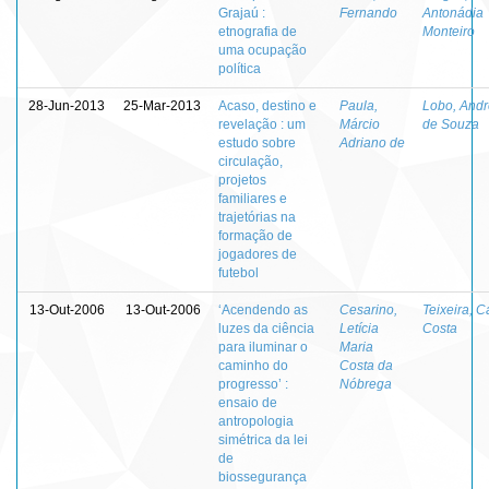
Grajaú :
Fernando
Antonádia
etnografia de
Monteiro
uma ocupação
política
28-Jun-2013
25-Mar-2013
Acaso, destino e
Paula,
Lobo, And
revelação : um
Márcio
de Souza
estudo sobre
Adriano de
circulação,
projetos
familiares e
trajetórias na
formação de
jogadores de
futebol
13-Out-2006
13-Out-2006
‘Acendendo as
Cesarino,
Teixeira, C
luzes da ciência
Letícia
Costa
para iluminar o
Maria
caminho do
Costa da
progresso’ :
Nóbrega
ensaio de
antropologia
simétrica da lei
de
biossegurança