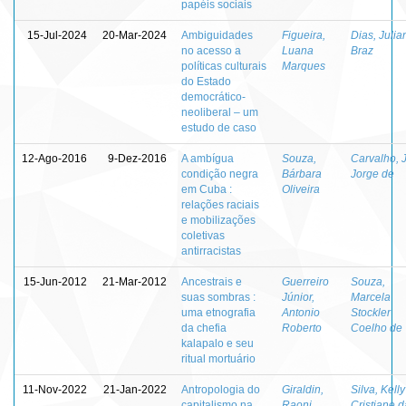
papéis sociais
15-Jul-2024
20-Mar-2024
Ambiguidades
Figueira,
Dias, Julia
no acesso a
Luana
Braz
políticas culturais
Marques
do Estado
democrático-
neoliberal – um
estudo de caso
12-Ago-2016
9-Dez-2016
A ambígua
Souza,
Carvalho, 
condição negra
Bárbara
Jorge de
em Cuba :
Oliveira
relações raciais
e mobilizações
coletivas
antirracistas
15-Jun-2012
21-Mar-2012
Ancestrais e
Guerreiro
Souza,
suas sombras :
Júnior,
Marcela
uma etnografia
Antonio
Stockler
da chefia
Roberto
Coelho de
kalapalo e seu
ritual mortuário
11-Nov-2022
21-Jan-2022
Antropologia do
Giraldin,
Silva, Kelly
capitalismo na
Raoni
Cristiane d