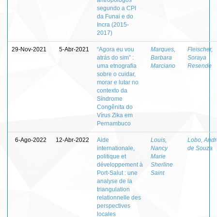
segundo a CPI
da Funai e do
Incra (2015-
2017)
29-Nov-2021
5-Abr-2021
“Agora eu vou
Marques,
Fleischer,
atrás do sim” :
Barbara
Soraya
uma etnografia
Marciano
Resende
sobre o cuidar,
morar e lutar no
contexto da
Síndrome
Congênita do
Vírus Zika em
Pernambuco
6-Ago-2022
12-Abr-2022
Aide
Louis,
Lobo, And
internationale,
Nancy
de Souza
politique et
Marie
développement à
Sherline
Port-Salut : une
Saint
analyse de la
triangulation
relationnelle des
perspectives
locales