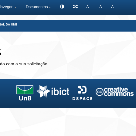
Navegar
Documentos
A-
A
A+
NAL DA UNB
s
do com a sua solicitação.