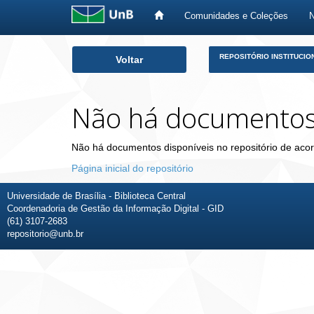
Comunidades e Coleções
Skip
REPOSITÓRIO INSTITUCIO
Voltar
navigation
Não há documento
Não há documentos disponíveis no repositório de acor
Página inicial do repositório
Universidade de Brasília - Biblioteca Central
Coordenadoria de Gestão da Informação Digital - GID
(61) 3107-2683
repositorio@unb.br