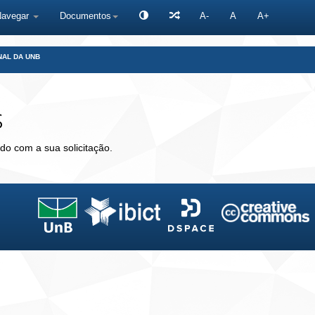
Navegar
Documentos
A-
A
A+
NAL DA UNB
s
do com a sua solicitação.