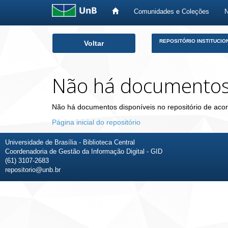
Comunidades e Coleções
Skip
REPOSITÓRIO INSTITUCIO
Voltar
navigation
Não há documento
Não há documentos disponíveis no repositório de acor
Página inicial do repositório
Universidade de Brasília - Biblioteca Central
Coordenadoria de Gestão da Informação Digital - GID
(61) 3107-2683
repositorio@unb.br