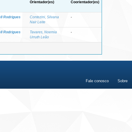
Orientador(es)
Coorientador(es)
ll Rodrigues
Contezini, Silvana
-
Nair Leite
ll Rodrigues
Tavares, Noemia
-
Urruth Leão
Fale conosco
Sobre