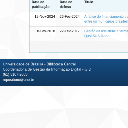
Data de
Data de
Título
publicação
defesa
12-Nov-2024
26-Fev-2024
Análise do financiamento p
entre os municípios brasilei
8-Fev-2018
22-Fev-2017
Gestão da assistência farma
QualiSUS-Rede
Universidade de Brasília - Biblioteca Central
Coordenadoria de Gestão da Informação Digital - GID
(61) 3107-2683
repositorio@unb.br