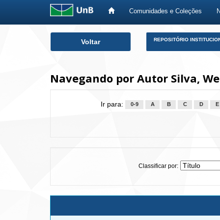
Comunidades e Coleções
Skip
REPOSITÓRIO INSTITUCIO
Voltar
navigation
Navegando por Autor Silva, We
Ir para:
0-9
A
B
C
D
E
Classificar por: