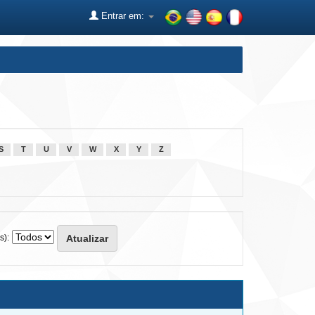
Entrar em:
S
T
U
V
W
X
Y
Z
s):