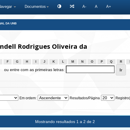
Navegar
Documentos
A-
A
A+
NAL DA UNB
ndell Rodrigues Oliveira da
F
G
H
I
J
K
L
M
N
O
P
Q
R
ou entre com as primeiras letras:
Em ordem:
Resultados/Página
Registro(
Mostrando resultados 1 a 2 de 2