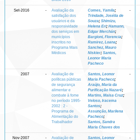
Set-2016
-
Avaliação da
Comes, Yamila
;
-
satisfação dos
Trindade, Josélia de
usuários e da
Souza
;
Shimizu,
responsividade
Helena Eri
;
Hamann,
dos serviços em
Edgar Merchán
;
municípios
Bargioni, Florencia
;
inscritos no
Ramirez, Loana
;
Programa Mais
Sanchez, Mauro
Médicos
Niskier
;
Santos,
Leonor Maria
Pacheco
2007
-
Avaliação de
Santos, Leonor
-
políticas públicas
Maria Pacheco
;
de segurança
Araújo, Maria da
alimentar e
Purificação Nazaré
;
combate à fome
Martins, Maisa Cruz
;
no período 1995-
Veloso, Iracema
2002 : 2 -
Santos
;
Programa de
Assunção, Marilena
Alimentação do
Pacheco
;
Trabalhador
Santos, Sandra
Maria Chaves dos
Nov-2007
-
Avaliação de
Santos, Leonor
-