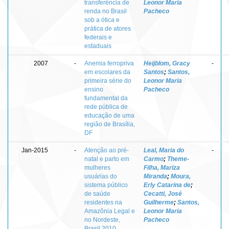
transferência de
Leonor Maria
renda no Brasil
Pacheco
sob a ótica e
prática de atores
federais e
estaduais
2007
-
Anemia ferropriva
Heijblom, Gracy
-
em escolares da
Santos
;
Santos,
primeira série do
Leonor Maria
ensino
Pacheco
fundamental da
rede pública de
educação de uma
região de Brasília,
DF
Jan-2015
-
Atenção ao pré-
Leal, Maria do
-
natal e parto em
Carmo
;
Theme-
mulheres
Filha, Mariza
usuárias do
Miranda
;
Moura,
sistema público
Erly Catarina de
;
de saúde
Cecatti, José
residentes na
Guilherme
;
Santos,
Amazônia Legal e
Leonor Maria
no Nordeste,
Pacheco
Brasil 2010