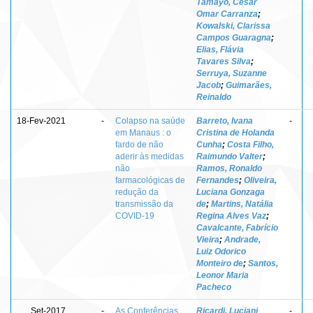
Tamayo, César
Omar Carranza
;
Kowalski, Clarissa
Campos Guaragna
;
Elias, Flávia
Tavares Silva
;
Serruya, Suzanne
Jacob
;
Guimarães,
Reinaldo
18-Fev-2021
-
Colapso na saúde
Barreto, Ivana
-
em Manaus : o
Cristina de Holanda
fardo de não
Cunha
;
Costa Filho,
aderir às medidas
Raimundo Valter
;
não
Ramos, Ronaldo
farmacológicas de
Fernandes
;
Oliveira,
redução da
Luciana Gonzaga
transmissão da
de
;
Martins, Natália
COVID-19
Regina Alves Vaz
;
Cavalcante, Fabrício
Vieira
;
Andrade,
Luiz Odorico
Monteiro de
;
Santos,
Leonor Maria
Pacheco
Set-2017
-
As Conferências
Ricardi, Luciani
-