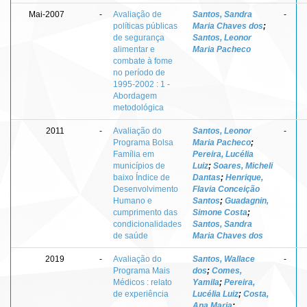
Mai-2007
-
Avaliação de
Santos, Sandra
-
políticas públicas
Maria Chaves dos
;
de segurança
Santos, Leonor
alimentar e
Maria Pacheco
combate à fome
no período de
1995-2002 : 1 -
Abordagem
metodológica
2011
-
Avaliação do
Santos, Leonor
-
Programa Bolsa
Maria Pacheco
;
Família em
Pereira, Lucélia
municípios de
Luiz
;
Soares, Micheli
baixo Índice de
Dantas
;
Henrique,
Desenvolvimento
Flavia Conceição
Humano e
Santos
;
Guadagnin,
cumprimento das
Simone Costa
;
condicionalidades
Santos, Sandra
de saúde
Maria Chaves dos
2019
-
Avaliação do
Santos, Wallace
-
Programa Mais
dos
;
Comes,
Médicos : relato
Yamila
;
Pereira,
de experiência
Lucélia Luiz
;
Costa,
Ana Maria
;