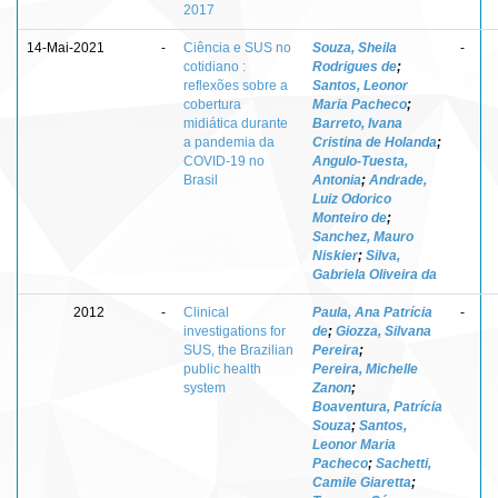
2017
14-Mai-2021
-
Ciência e SUS no
Souza, Sheila
-
cotidiano :
Rodrigues de
;
reflexões sobre a
Santos, Leonor
cobertura
Maria Pacheco
;
midiática durante
Barreto, Ivana
a pandemia da
Cristina de Holanda
;
COVID-19 no
Angulo-Tuesta,
Brasil
Antonia
;
Andrade,
Luiz Odorico
Monteiro de
;
Sanchez, Mauro
Niskier
;
Silva,
Gabriela Oliveira da
2012
-
Clinical
Paula, Ana Patrícia
-
investigations for
de
;
Giozza, Silvana
SUS, the Brazilian
Pereira
;
public health
Pereira, Michelle
system
Zanon
;
Boaventura, Patrícia
Souza
;
Santos,
Leonor Maria
Pacheco
;
Sachetti,
Camile Giaretta
;