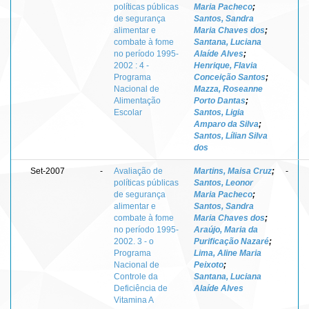
políticas públicas
Maria Pacheco
;
de segurança
Santos, Sandra
alimentar e
Maria Chaves dos
;
combate à fome
Santana, Luciana
no período 1995-
Alaíde Alves
;
2002 : 4 -
Henrique, Flavia
Programa
Conceição Santos
;
Nacional de
Mazza, Roseanne
Alimentação
Porto Dantas
;
Escolar
Santos, Ligia
Amparo da Silva
;
Santos, Lílian Silva
dos
Set-2007
-
Avaliação de
Martins, Maisa Cruz
;
-
políticas públicas
Santos, Leonor
de segurança
Maria Pacheco
;
alimentar e
Santos, Sandra
combate à fome
Maria Chaves dos
;
no período 1995-
Araújo, Maria da
2002. 3 - o
Purificação Nazaré
;
Programa
Lima, Aline Maria
Nacional de
Peixoto
;
Controle da
Santana, Luciana
Deficiência de
Alaíde Alves
Vitamina A