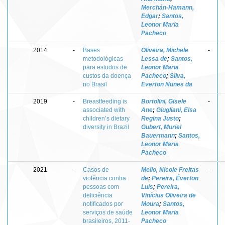
Merchán-Hamann,
Edgar
;
Santos,
Leonor Maria
Pacheco
2014
-
Bases
Oliveira, Michele
-
metodológicas
Lessa de
;
Santos,
para estudos de
Leonor Maria
custos da doença
Pacheco
;
Silva,
no Brasil
Everton Nunes da
2019
-
Breastfeeding is
Bortolini, Gisele
-
associated with
Ane
;
Giugliani, Elsa
children’s dietary
Regina Justo
;
diversity in Brazil
Gubert, Muriel
Bauermann
;
Santos,
Leonor Maria
Pacheco
2021
-
Casos de
Mello, Nicole Freitas
-
violência contra
de
;
Pereira, Éverton
pessoas com
Luís
;
Pereira,
deficiência
Vinícius Oliveira de
notificados por
Moura
;
Santos,
serviços de saúde
Leonor Maria
brasileiros, 2011-
Pacheco