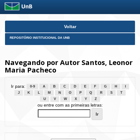
Skip
Voltar
navigation
REPOSITÓRIO INSTITUCIONAL DA UNB
Navegando por Autor Santos, Leonor
Maria Pacheco
Ir para:
0-9
A
B
C
D
E
F
G
H
I
J
K
L
M
N
O
P
Q
R
S
T
U
V
W
X
Y
Z
ou entre com as primeiras letras: