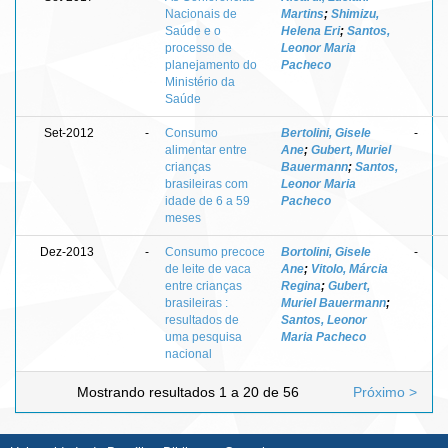
Nacionais de
Martins
;
Shimizu,
Saúde e o
Helena Eri
;
Santos,
processo de
Leonor Maria
planejamento do
Pacheco
Ministério da
Saúde
Set-2012
-
Consumo
Bertolini, Gisele
-
alimentar entre
Ane
;
Gubert, Muriel
crianças
Bauermann
;
Santos,
brasileiras com
Leonor Maria
idade de 6 a 59
Pacheco
meses
Dez-2013
-
Consumo precoce
Bortolini, Gisele
-
de leite de vaca
Ane
;
Vitolo, Márcia
entre crianças
Regina
;
Gubert,
brasileiras :
Muriel Bauermann
;
resultados de
Santos, Leonor
uma pesquisa
Maria Pacheco
nacional
Mostrando resultados 1 a 20 de 56
Próximo >