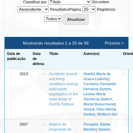
Classificar por:
Em ordem:
Resultados/Página
Registro(s):
Mostrando resultados 1 a 20 de 56
Próximo >
Data de
Data
Título
Autor(es)
Orien
publicação
de
defesa
2013
-
Accidents at work
Hoefel, Maria da
-
and living
Graça Luderitz
;
conditions among
Carneiro, Fernando
solid waste
Ferreira
;
Santos,
segregators in the
Leonor Maria
open dump of
Pacheco
;
Gubert,
Distrito Federal
Muriel Bauermann
;
Amate, Elisa Maria
;
Santos, Wallace dos
2007
-
Análise de
Pasquim, Elaine
-
programas de
Martins
;
Santos,