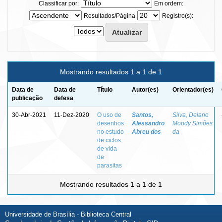
Classificar por:
Em ordem:
Resultados/Página
Registro(s):
Mostrando resultados 1 a 1 de 1
Data de
Data de
Título
Autor(es)
Orientador(es)
publicação
defesa
30-Abr-2021
11-Dez-2020
O uso de
Santos,
Silva, Delano
desenhos
Alessandro
Moody Simões
no estudo
Abreu dos
da
de ciclos
de vida
de
parasitas
Mostrando resultados 1 a 1 de 1
Universidade de Brasília - Biblioteca Central