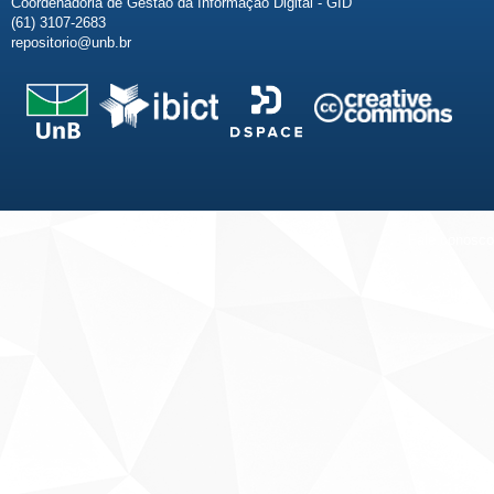
Coordenadoria de Gestão da Informação Digital - GID
(61) 3107-2683
repositorio@unb.br
Fale conosco
Sobre