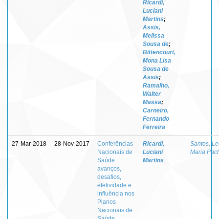
Ricardi,
Luciani
Martins
;
Assis,
Melissa
Sousa de
;
Bittencourt,
Mona Lisa
Sousa de
Assis
;
Ramalho,
Walter
Massa
;
Carneiro,
Fernando
Ferreira
27-Mar-2018
28-Nov-2017
Conferências
Ricardi,
Santos, L
Nacionais de
Luciani
Maria Pac
Saúde :
Martins
avanços,
desafios,
efetividade e
influência nos
Planos
Nacionais de
Saúde