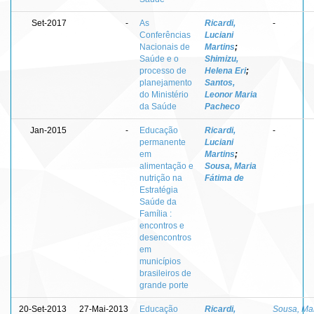
Set-2017
-
As
Ricardi,
-
Conferências
Luciani
Nacionais de
Martins
;
Saúde e o
Shimizu,
processo de
Helena Eri
;
planejamento
Santos,
do Ministério
Leonor Maria
da Saúde
Pacheco
Jan-2015
-
Educação
Ricardi,
-
permanente
Luciani
em
Martins
;
alimentação e
Sousa, Maria
nutrição na
Fátima de
Estratégia
Saúde da
Família :
encontros e
desencontros
em
municípios
brasileiros de
grande porte
20-Set-2013
27-Mai-2013
Educação
Ricardi,
Sousa, Ma