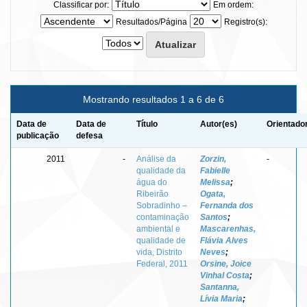
Classificar por:
Em ordem:
Resultados/Página
Registro(s):
Mostrando resultados 1 a 6 de 6
Data de
Data de
Título
Autor(es)
Orientado
publicação
defesa
2011
-
Análise da
Zorzin,
-
qualidade da
Fabielle
água do
Melissa
;
Ribeirão
Ogata,
Sobradinho –
Fernanda dos
contaminação
Santos
;
ambiental e
Mascarenhas,
qualidade de
Flávia Alves
vida, Distrito
Neves
;
Federal, 2011
Orsine, Joice
Vinhal Costa
;
Santanna,
Lívia Maria
;