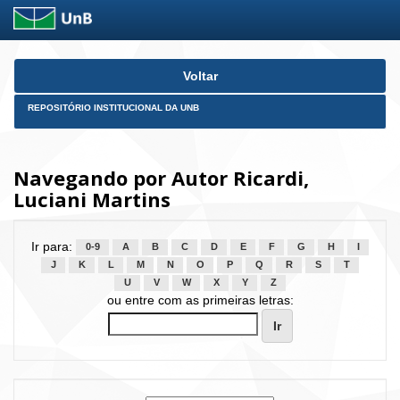
Skip
Voltar
navigation
REPOSITÓRIO INSTITUCIONAL DA UNB
Navegando por Autor Ricardi,
Luciani Martins
Ir para:
0-9
A
B
C
D
E
F
G
H
I
J
K
L
M
N
O
P
Q
R
S
T
U
V
W
X
Y
Z
ou entre com as primeiras letras: