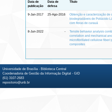
Data de
Data de
Título
publicação
defesa
9-Jan-2017
25-Ago-2016
Obtenção e caracterização de 
biodegradáveis de Poliácido Lá
com fibras de curauá
8-Jun-2022
-
Tensile behavior analysis comb
correlation and mechanical and
microfibrillated cellulose fiber/ 
composites
Universidade de Brasília - Biblioteca Central
Coordenadoria de Gestão da Informação Digital - GID
(61) 3107-2683
repositorio@unb.br