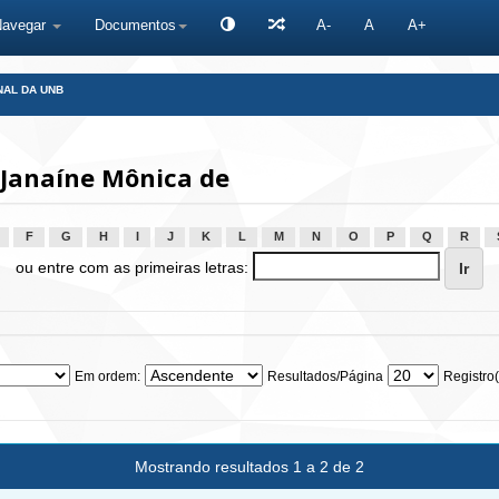
Navegar
Documentos
A-
A
A+
NAL DA UNB
 Janaíne Mônica de
F
G
H
I
J
K
L
M
N
O
P
Q
R
ou entre com as primeiras letras:
Em ordem:
Resultados/Página
Registro(
Mostrando resultados 1 a 2 de 2