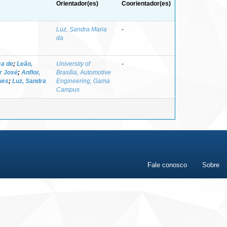
Orientador(es)
Coorientador(es)
Luz, Sandra Maria
-
da
ca de
;
Leão,
University of
-
r José
;
Anflor,
Brasília, Automotive
ues
;
Luz, Sandra
Engineering, Gama
Campus
Fale conosco
Sobre