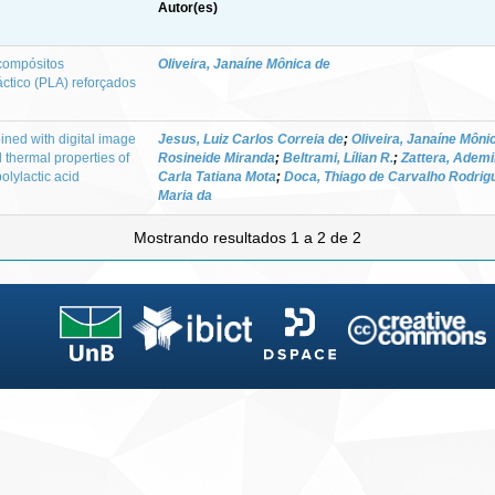
Autor(es)
compósitos
Oliveira, Janaíne Mônica de
ctico (PLA) reforçados
ined with digital image
Jesus, Luiz Carlos Correia de
;
Oliveira, Janaíne Môni
 thermal properties of
Rosineide Miranda
;
Beltrami, Lílian R.
;
Zattera, Ademi
polylactic acid
Carla Tatiana Mota
;
Doca, Thiago de Carvalho Rodrig
Maria da
Mostrando resultados 1 a 2 de 2