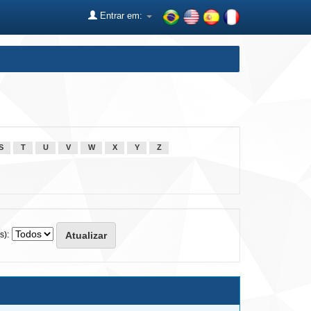
Entrar em:
S
T
U
V
W
X
Y
Z
s):