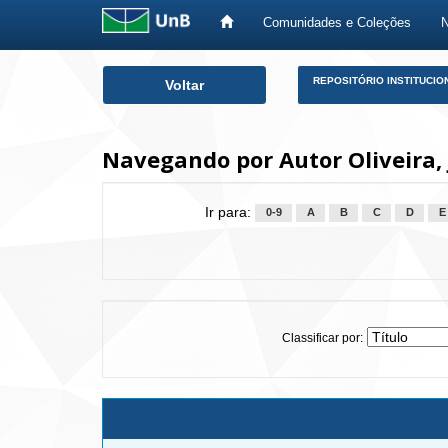
Comunidades e Coleções
Skip
REPOSITÓRIO INSTITUCIO
Voltar
navigation
Navegando por Autor Oliveira,
Ir para:
0-9
A
B
C
D
E
Classificar por: