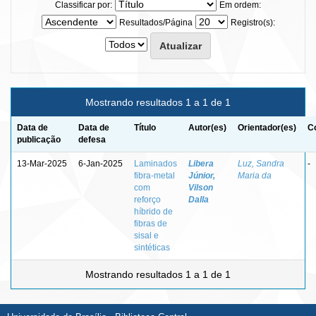
Classificar por:
Em ordem:
Resultados/Página
Registro(s):
Mostrando resultados 1 a 1 de 1
Data de
Data de
Título
Autor(es)
Orientador(es)
C
publicação
defesa
13-Mar-2025
6-Jan-2025
Laminados
Libera
Luz, Sandra
-
fibra-metal
Júnior,
Maria da
com
Vilson
reforço
Dalla
híbrido de
fibras de
sisal e
sintéticas
Mostrando resultados 1 a 1 de 1