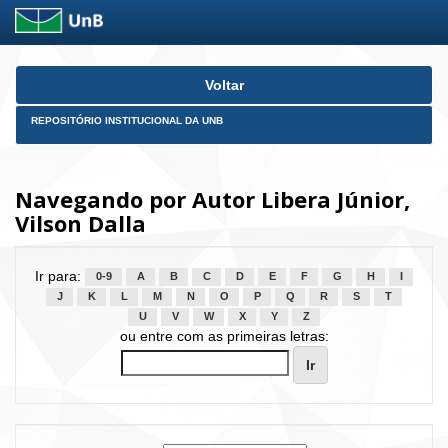
Skip
Voltar
navigation
REPOSITÓRIO INSTITUCIONAL DA UNB
Navegando por Autor Libera Júnior,
Vilson Dalla
Ir para:
0-9
A
B
C
D
E
F
G
H
I
J
K
L
M
N
O
P
Q
R
S
T
U
V
W
X
Y
Z
ou entre com as primeiras letras: