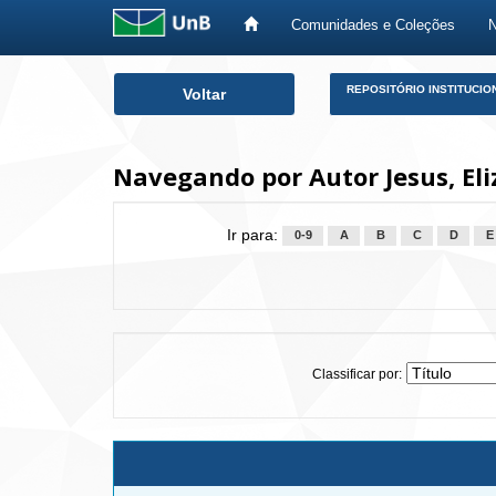
Comunidades e Coleções
Skip
REPOSITÓRIO INSTITUCIO
Voltar
navigation
Navegando por Autor Jesus, Eli
Ir para:
0-9
A
B
C
D
E
Classificar por: