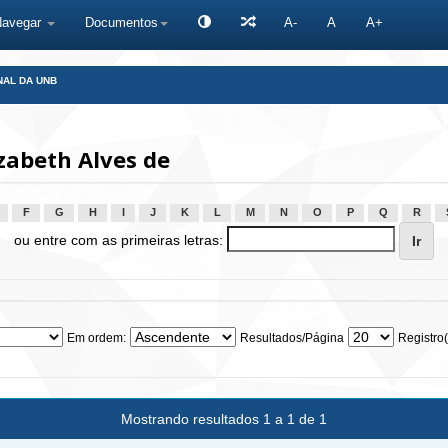
Navegar
Documentos
A-
A
A+
NAL DA UNB
zabeth Alves de
F
G
H
I
J
K
L
M
N
O
P
Q
R
ou entre com as primeiras letras:
Em ordem:
Resultados/Página
Registro(
Mostrando resultados 1 a 1 de 1