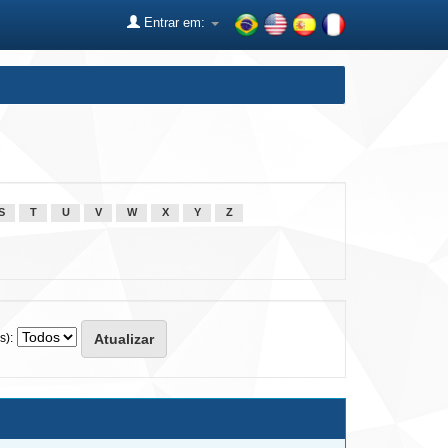
Entrar em:
S
T
U
V
W
X
Y
Z
s):