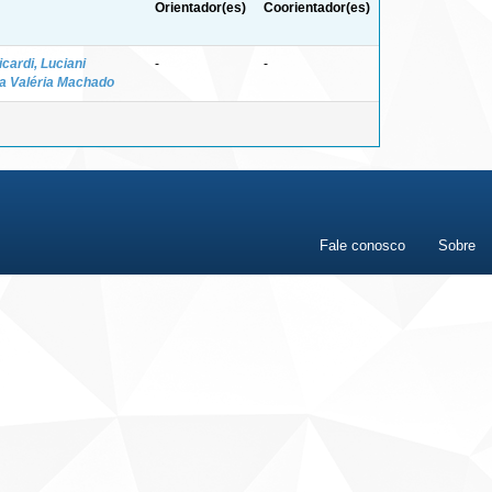
Orientador(es)
Coorientador(es)
icardi, Luciani
-
-
a Valéria Machado
Fale conosco
Sobre