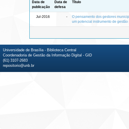
Data de
Data de
Título
publicação
defesa
Jul-2016
-
O pensamento dos gestores municip
um potencial instrumento de gestão 
Universidade de Brasília - Biblioteca Central
Coordenadoria de Gestão da Informação Digital - GID
(61) 3107-2683
repositorio@unb.br