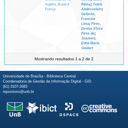
Argélia, Brasil e
Rémy
;
Taleb,
França
Abdesselam
;
Gelbcke,
Francine
Lima
;
Pires,
Denise Elvira
Pires de
;
Joazeiro,
Edna Maria
Goulart
Mostrando resultados 1 a 2 de 2
Universidade de Brasília - Biblioteca Central
Coordenadoria de Gestão da Informação Digital - GID
(61) 3107-2683
repositorio@unb.br