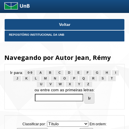
Skip
Voltar
navigation
REPOSITÓRIO INSTITUCIONAL DA UNB
Navegando por Autor Jean, Rémy
Ir para:
0-9
A
B
C
D
E
F
G
H
I
J
K
L
M
N
O
P
Q
R
S
T
U
V
W
X
Y
Z
ou entre com as primeiras letras:
Classificar por:
Em ordem: