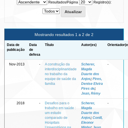
Resultados/Página
Registro(s):
Mostrando resultados 1 a 2 de 2
Data de
Data
Título
Autor(es)
Orientador(e
publicação
de
defesa
Nov-2013
-
A construção da
Scherer,
-
interdisciplinaridade
Magda
no trabalho da
Duarte dos
equipe de saúde da
Anjos
;
Pires,
família
Denise Elvira
Pires de
;
Jean, Rémy
2018
-
Desafios para o
Scherer,
-
trabalho em saúde :
Magda
um estudo
Duarte dos
comparado de
Anjos
;
Conill,
Hospitais
Eleonor
Universitários na
Minho
;
Jean,