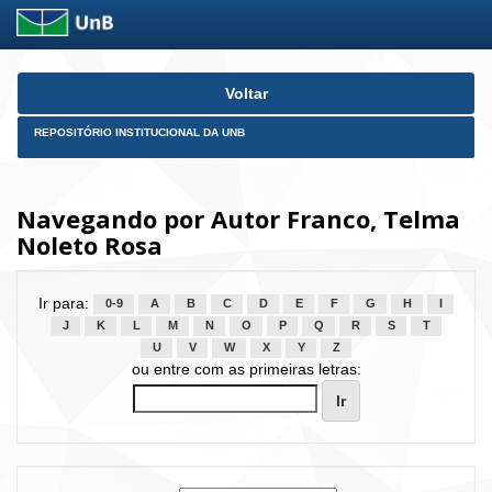
Skip
Voltar
navigation
REPOSITÓRIO INSTITUCIONAL DA UNB
Navegando por Autor Franco, Telma
Noleto Rosa
Ir para:
0-9
A
B
C
D
E
F
G
H
I
J
K
L
M
N
O
P
Q
R
S
T
U
V
W
X
Y
Z
ou entre com as primeiras letras: