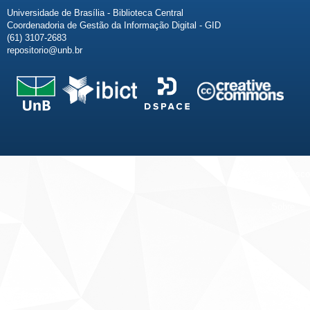
Universidade de Brasília - Biblioteca Central
Coordenadoria de Gestão da Informação Digital - GID
(61) 3107-2683
repositorio@unb.br
Fale conosco
Sobre