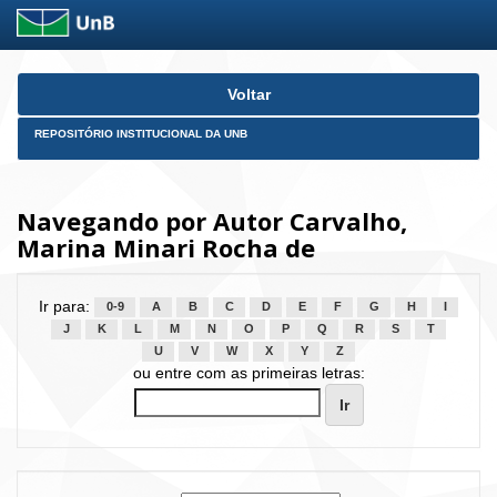
Skip
Voltar
navigation
REPOSITÓRIO INSTITUCIONAL DA UNB
Navegando por Autor Carvalho,
Marina Minari Rocha de
Ir para:
0-9
A
B
C
D
E
F
G
H
I
J
K
L
M
N
O
P
Q
R
S
T
U
V
W
X
Y
Z
ou entre com as primeiras letras: