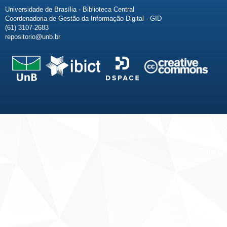
Universidade de Brasília - Biblioteca Central
Coordenadoria de Gestão da Informação Digital - GID
(61) 3107-2683
repositorio@unb.br
Fale conosco
Sobre