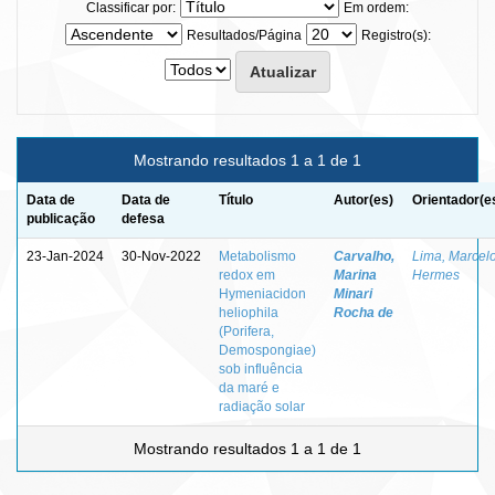
Classificar por:
Em ordem:
Resultados/Página
Registro(s):
Mostrando resultados 1 a 1 de 1
Data de
Data de
Título
Autor(es)
Orientador(e
publicação
defesa
23-Jan-2024
30-Nov-2022
Metabolismo
Carvalho,
Lima, Marcel
redox em
Marina
Hermes
Hymeniacidon
Minari
heliophila
Rocha de
(Porifera,
Demospongiae)
sob influência
da maré e
radiação solar
Mostrando resultados 1 a 1 de 1