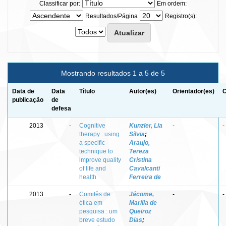
Classificar por:
Em ordem:
Resultados/Página
Registro(s):
Mostrando resultados 1 a 5 de 5
Data de
Data
Título
Autor(es)
Orientador(es)
C
publicação
de
defesa
2013
-
Cognitive
Kunzler, Lia
-
-
therapy : using
Sílvia
;
a specific
Araujo,
technique to
Tereza
improve quality
Cristina
of life and
Cavalcanti
health
Ferreira de
2013
-
Comitês de
Jácome,
-
-
ética em
Marília de
pesquisa : um
Queiroz
breve estudo
Dias
;