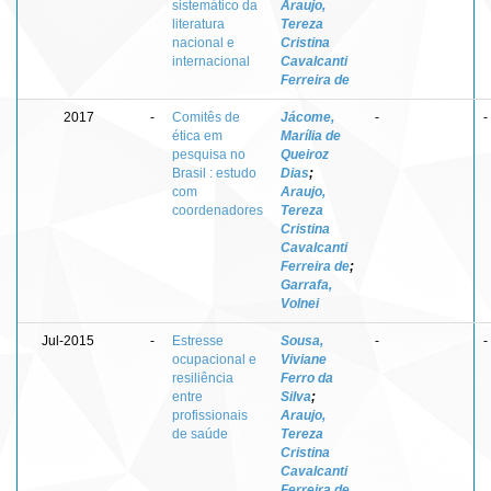
sistemático da
Araujo,
literatura
Tereza
nacional e
Cristina
internacional
Cavalcanti
Ferreira de
2017
-
Comitês de
Jácome,
-
-
ética em
Marília de
pesquisa no
Queiroz
Brasil : estudo
Dias
;
com
Araujo,
coordenadores
Tereza
Cristina
Cavalcanti
Ferreira de
;
Garrafa,
Volnei
Jul-2015
-
Estresse
Sousa,
-
-
ocupacional e
Viviane
resiliência
Ferro da
entre
Silva
;
profissionais
Araujo,
de saúde
Tereza
Cristina
Cavalcanti
Ferreira de