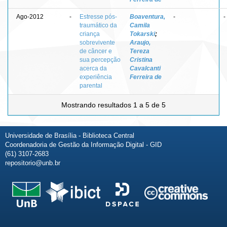
Ago-2012
-
Estresse pós-
Boaventura,
-
-
traumático da
Camila
criança
Tokarski
;
sobrevivente
Araujo,
de câncer e
Tereza
sua percepção
Cristina
acerca da
Cavalcanti
experiência
Ferreira de
parental
Mostrando resultados 1 a 5 de 5
Universidade de Brasília - Biblioteca Central
Coordenadoria de Gestão da Informação Digital - GID
(61) 3107-2683
repositorio@unb.br