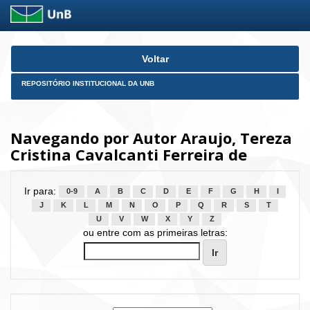
Skip
Voltar
navigation
REPOSITÓRIO INSTITUCIONAL DA UNB
Navegando por Autor Araujo, Tereza
Cristina Cavalcanti Ferreira de
Ir para:
0-9
A
B
C
D
E
F
G
H
I
J
K
L
M
N
O
P
Q
R
S
T
U
V
W
X
Y
Z
ou entre com as primeiras letras: