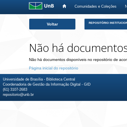
Comunidades e Coleções
Skip
REPOSITÓRIO INSTITUCIO
Voltar
navigation
Não há documento
Não há documentos disponíveis no repositório de acor
Página inicial do repositório
Universidade de Brasília - Biblioteca Central
Coordenadoria de Gestão da Informação Digital - GID
(61) 3107-2683
repositorio@unb.br