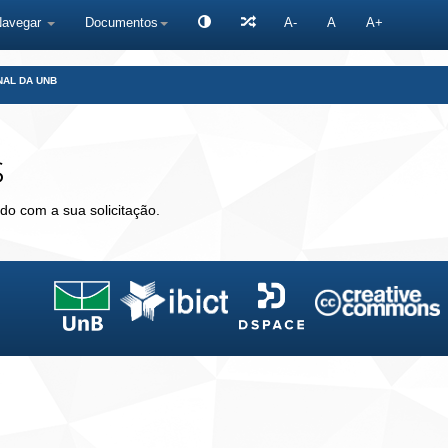
Navegar
Documentos
A-
A
A+
NAL DA UNB
s
do com a sua solicitação.