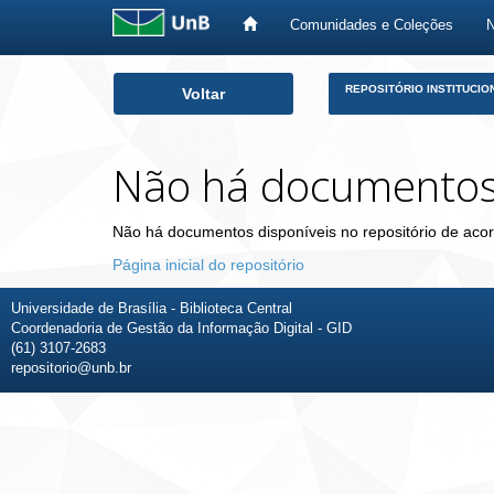
Comunidades e Coleções
Skip
REPOSITÓRIO INSTITUCIO
Voltar
navigation
Não há documento
Não há documentos disponíveis no repositório de acor
Página inicial do repositório
Universidade de Brasília - Biblioteca Central
Coordenadoria de Gestão da Informação Digital - GID
(61) 3107-2683
repositorio@unb.br