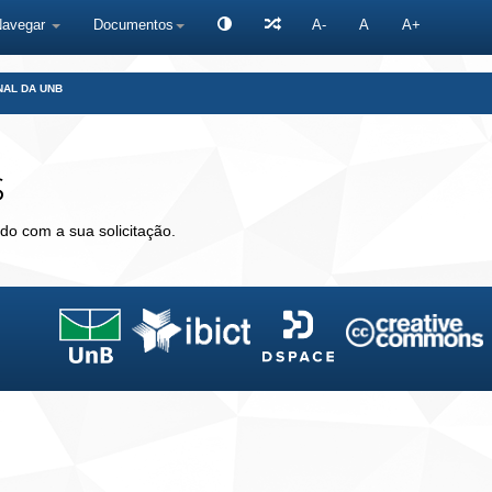
Navegar
Documentos
A-
A
A+
NAL DA UNB
s
do com a sua solicitação.