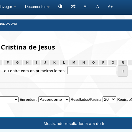
Navegar
Documentos
A-
A
A+
NAL DA UNB
Cristina de Jesus
F
G
H
I
J
K
L
M
N
O
P
Q
R
ou entre com as primeiras letras:
Em ordem:
Resultados/Página
Registro(
Mostrando resultados 5 a 5 de 5