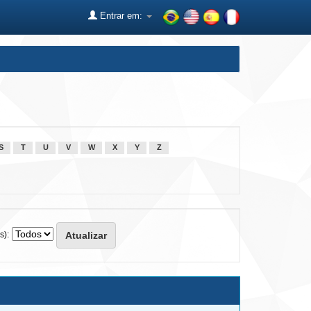
Entrar em:
S
T
U
V
W
X
Y
Z
s):