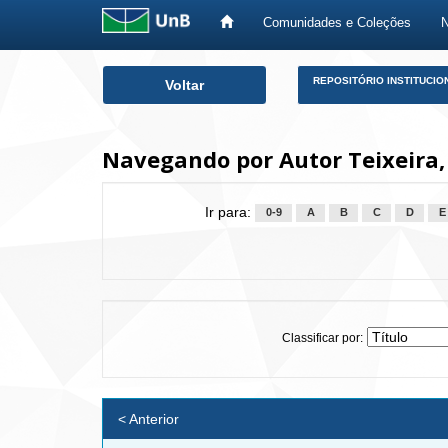
Comunidades e Coleções
Skip
REPOSITÓRIO INSTITUCIO
Voltar
navigation
Navegando por Autor Teixeira, 
Ir para:
0-9
A
B
C
D
E
Classificar por:
< Anterior