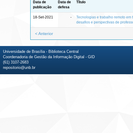
Data de
Data de
Título
publicação
defesa
18-Set-2021
-
Tecnologias e trabalho remoto em
desafios e perspectivas de profes
< Anterior
Universidade de Brasília - Biblioteca Central
Coordenadoria de Gestão da Informação Digital - GID
(61) 3107-2683
repositorio@unb.br