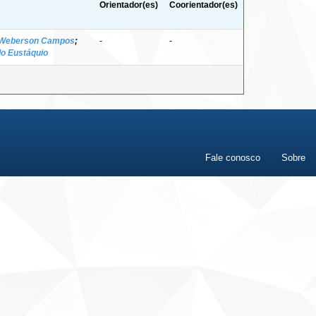
Orientador(es)
Coorientador(es)
, Weberson Campos
;
-
-
do Eustáquio
Fale conosco
Sobre