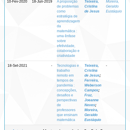
10-Fev-2020
18-Jun-2019
A proposição
Teixeira,
Moreira,
de problemas
Cristina
Geraldo
como
de Jesus
Eustáquio
estratégia de
aprendizagem
da
matemática :
uma ênfase
sobre
efetividade,
colaboração e
criatividade
18-Set-2021
-
Tecnologias e
Teixeira,
-
trabalho
Cristina
remoto em
de Jesus
;
tempos de
Ferreira,
pandemia :
Weberson
concepções,
Campos
;
desafios e
Fraz,
perspectivas
Joeanne
de
Neves
;
professores
Moreira,
que ensinam
Geraldo
matemática
Eustáquio