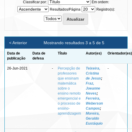
Classificar por:
Em ordem:
Resultados/Página
Registro(s):
< Anterior
Mostrando resultados 3 a 5 de 5
Data de
Data de
Título
Autor(es)
Orientador(es)
publicação
defesa
26-Jun-2021
-
Percepção de
Teixeira,
-
professores
Cristina
que ensinam
de Jesus
;
matemática
Fraz,
sobre o
Joeanne
ensino remoto
Neves
;
emergencial e
Ferreira,
o processo de
Weberson
ensino-
Campos
;
aprendizagem
Moreira,
Geraldo
Eustáquio