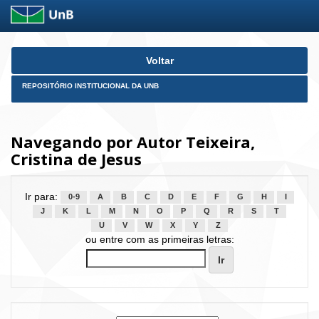
Skip
Voltar
navigation
REPOSITÓRIO INSTITUCIONAL DA UNB
Navegando por Autor Teixeira,
Cristina de Jesus
Ir para:
0-9
A
B
C
D
E
F
G
H
I
J
K
L
M
N
O
P
Q
R
S
T
U
V
W
X
Y
Z
ou entre com as primeiras letras: