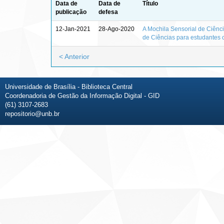
Data de
Data de
Título
publicação
defesa
12-Jan-2021
28-Ago-2020
A Mochila Sensorial de Ciênc
de Ciências para estudantes 
< Anterior
Universidade de Brasília - Biblioteca Central
Coordenadoria de Gestão da Informação Digital - GID
(61) 3107-2683
repositorio@unb.br