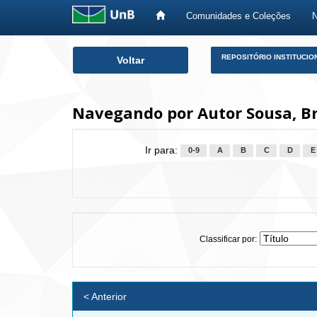
Comunidades e Coleções
Skip
REPOSITÓRIO INSTITUCIO
Voltar
navigation
Navegando por Autor Sousa, Br
Ir para:
0-9
A
B
C
D
E
Classificar por:
< Anterior