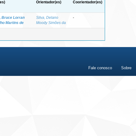
es)
Orientador(es)
Coorientador(es)
, Bruce Lorran
Silva, Delano
-
ho Martins de
Moody Simões da
Fale conosco
Sobre