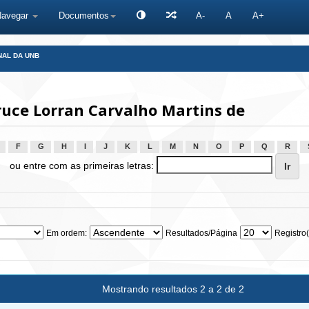
Navegar
Documentos
A-
A
A+
NAL DA UNB
uce Lorran Carvalho Martins de
F
G
H
I
J
K
L
M
N
O
P
Q
R
ou entre com as primeiras letras:
Em ordem:
Resultados/Página
Registro(
Mostrando resultados 2 a 2 de 2