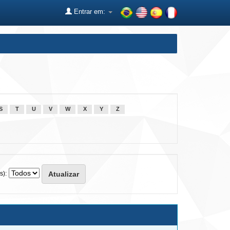
Entrar em:
S
T
U
V
W
X
Y
Z
s):