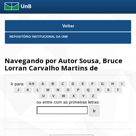
Skip
Voltar
navigation
REPOSITÓRIO INSTITUCIONAL DA UNB
Navegando por Autor Sousa, Bruce
Lorran Carvalho Martins de
Ir para:
0-9
A
B
C
D
E
F
G
H
I
J
K
L
M
N
O
P
Q
R
S
T
U
V
W
X
Y
Z
ou entre com as primeiras letras: