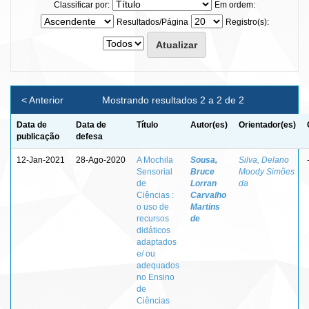
Classificar por:
Em ordem:
Resultados/Página
Registro(s):
< Anterior
Mostrando resultados 2 a 2 de 2
Data de
Data de
Título
Autor(es)
Orientador(es)
publicação
defesa
12-Jan-2021
28-Ago-2020
A Mochila
Sousa,
Silva, Delano
Sensorial
Bruce
Moody Simões
de
Lorran
da
Ciências :
Carvalho
o uso de
Martins
recursos
de
didáticos
adaptados
e/ ou
adequados
no Ensino
de
Ciências