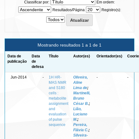
Classificar por:
Em ordem:
Resultados/Página
Registro(s):
Mostrando resultados 1 a 1 de 1
Data de
Data
Título
Autor(es)
Orientador(es)
Coorie
publicação
de
defesa
Jun-2014
-
1H HR-
Oliveira,
-
-
MAS NMR
Aline
and S180
Lima de
;
cells :
Martinelli,
metabolite
Bruno
assignment
César B.
;
and
Lião,
evaluation
Luciano
of pulse
M.
;
sequence
Pereira,
Flávia C.
;
Silveira-