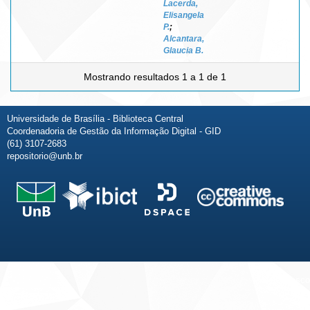
Lacerda,
Elisangela
P.
;
Alcantara,
Glaucia B.
Mostrando resultados 1 a 1 de 1
Universidade de Brasília - Biblioteca Central
Coordenadoria de Gestão da Informação Digital - GID
(61) 3107-2683
repositorio@unb.br
Fale conosco