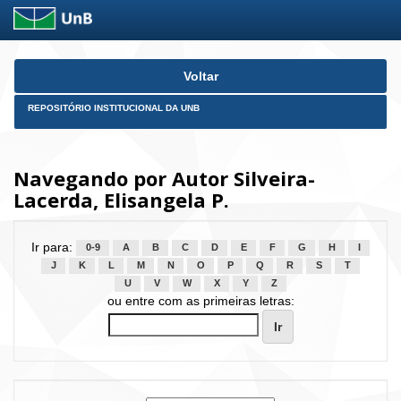
Skip
Voltar
navigation
REPOSITÓRIO INSTITUCIONAL DA UNB
Navegando por Autor Silveira-
Lacerda, Elisangela P.
Ir para:
0-9
A
B
C
D
E
F
G
H
I
J
K
L
M
N
O
P
Q
R
S
T
U
V
W
X
Y
Z
ou entre com as primeiras letras: