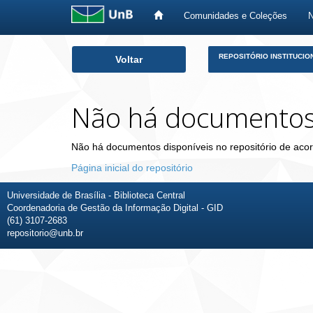
Comunidades e Coleções
Skip
REPOSITÓRIO INSTITUCIO
Voltar
navigation
Não há documento
Não há documentos disponíveis no repositório de acor
Página inicial do repositório
Universidade de Brasília - Biblioteca Central
Coordenadoria de Gestão da Informação Digital - GID
(61) 3107-2683
repositorio@unb.br