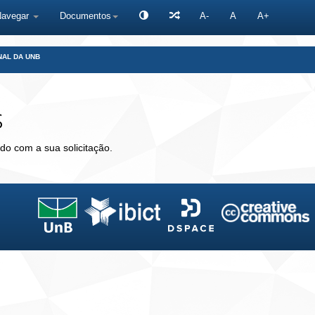
Navegar
Documentos
A-
A
A+
NAL DA UNB
s
do com a sua solicitação.