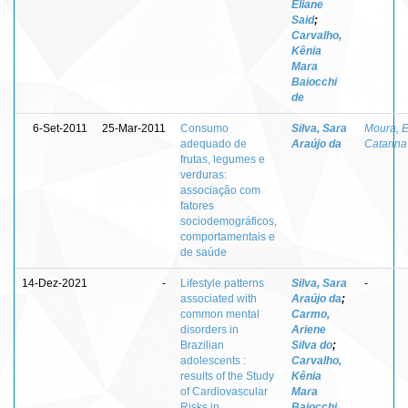
Eliane
Said
;
Carvalho,
Kênia
Mara
Baiocchi
de
6-Set-2011
25-Mar-2011
Consumo
Silva, Sara
Moura, E
adequado de
Araújo da
Catarina
frutas, legumes e
verduras:
associação com
fatores
sociodemográficos,
comportamentais e
de saúde
14-Dez-2021
-
Lifestyle patterns
Silva, Sara
-
associated with
Araújo da
;
common mental
Carmo,
disorders in
Ariene
Brazilian
Silva do
;
adolescents :
Carvalho,
results of the Study
Kênia
of Cardiovascular
Mara
Risks in
Baiocchi