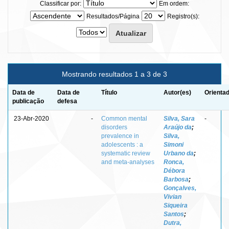
Classificar por:
Em ordem:
Resultados/Página
Registro(s):
Mostrando resultados 1 a 3 de 3
Data de
Data de
Título
Autor(es)
Orientad
publicação
defesa
23-Abr-2020
-
Common mental
Silva, Sara
-
disorders
Araújo da
;
prevalence in
Silva,
adolescents : a
Simoni
systematic review
Urbano da
;
and meta-analyses
Ronca,
Débora
Barbosa
;
Gonçalves,
Vivian
Siqueira
Santos
;
Dutra,