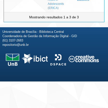
Adolescents
(ERICA)
Mostrando resultados 1 a 3 de 3
Universidade de Brasília - Biblioteca Central
Coordenadoria de Gestão da Informação Digital - GID
(61) 3107-2683
repositorio@unb.br
Fale conosco
Sobre