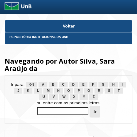
Skip
Voltar
navigation
REPOSITÓRIO INSTITUCIONAL DA UNB
Navegando por Autor Silva, Sara
Araújo da
Ir para:
0-9
A
B
C
D
E
F
G
H
I
J
K
L
M
N
O
P
Q
R
S
T
U
V
W
X
Y
Z
ou entre com as primeiras letras: