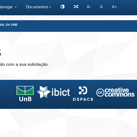
Navegar
Documentos
A-
A
A+
NAL DA UNB
s
do com a sua solicitação.