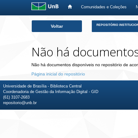
Comunidades e Coleções
Skip
REPOSITÓRIO INSTITUCIO
Voltar
navigation
Não há documento
Não há documentos disponíveis no repositório de acor
Página inicial do repositório
Universidade de Brasília - Biblioteca Central
Coordenadoria de Gestão da Informação Digital - GID
(61) 3107-2683
repositorio@unb.br