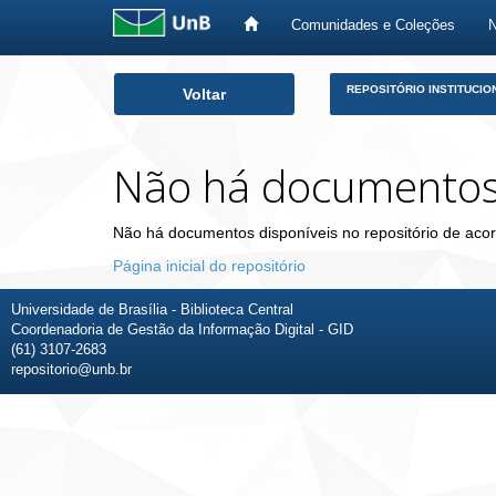
Comunidades e Coleções
Skip
REPOSITÓRIO INSTITUCIO
Voltar
navigation
Não há documento
Não há documentos disponíveis no repositório de acor
Página inicial do repositório
Universidade de Brasília - Biblioteca Central
Coordenadoria de Gestão da Informação Digital - GID
(61) 3107-2683
repositorio@unb.br