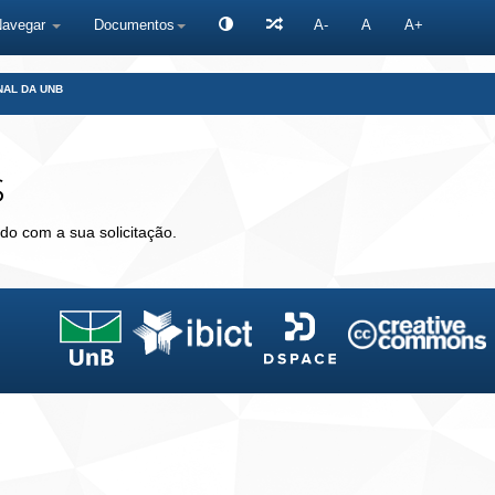
Navegar
Documentos
A-
A
A+
NAL DA UNB
s
do com a sua solicitação.