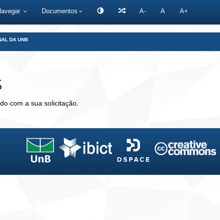
Navegar
Documentos
A-
A
A+
NAL DA UNB
s
do com a sua solicitação.