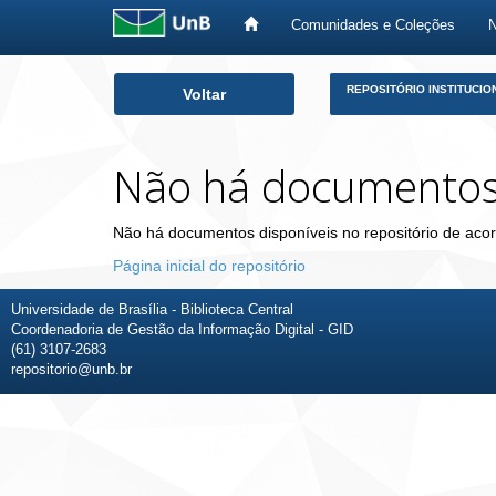
Comunidades e Coleções
Skip
REPOSITÓRIO INSTITUCIO
Voltar
navigation
Não há documento
Não há documentos disponíveis no repositório de acor
Página inicial do repositório
Universidade de Brasília - Biblioteca Central
Coordenadoria de Gestão da Informação Digital - GID
(61) 3107-2683
repositorio@unb.br