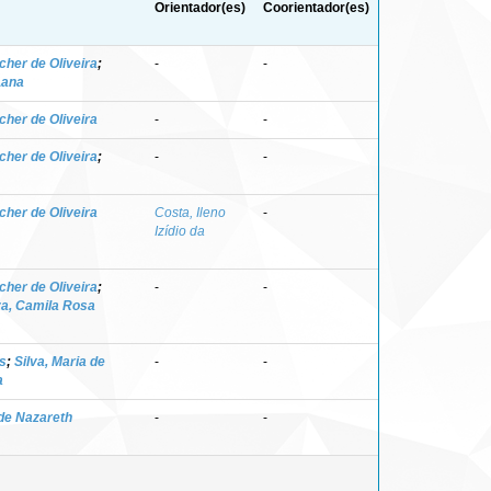
Orientador(es)
Coorientador(es)
cher de Oliveira
;
-
-
Lana
cher de Oliveira
-
-
cher de Oliveira
;
-
-
cher de Oliveira
Costa, Ileno
-
Izídio da
cher de Oliveira
;
-
-
a, Camila Rosa
s
;
Silva, Maria de
-
-
a
 de Nazareth
-
-