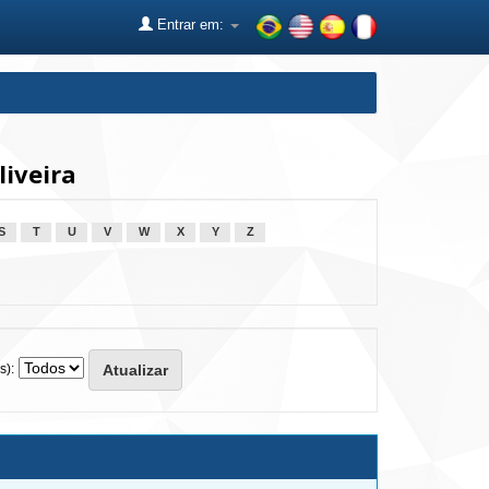
Entrar em:
iveira
S
T
U
V
W
X
Y
Z
s):