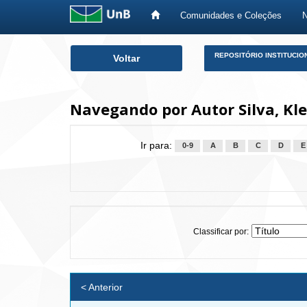
Comunidades e Coleções
Skip
REPOSITÓRIO INSTITUCIO
Voltar
navigation
Navegando por Autor Silva, Kl
Ir para:
0-9
A
B
C
D
E
Classificar por:
< Anterior