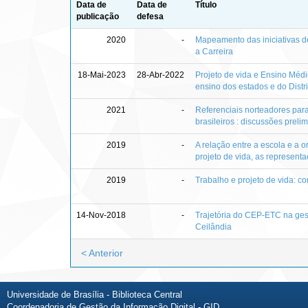
Data de
Data de
Título
publicação
defesa
2020
-
Mapeamento das iniciativas d
a Carreira
18-Mai-2023
28-Abr-2022
Projeto de vida e Ensino Médio
ensino dos estados e do Distr
2021
-
Referenciais norteadores para
brasileiros : discussões preli
2019
-
A relação entre a escola e a 
projeto de vida, as representa
2019
-
Trabalho e projeto de vida: c
14-Nov-2018
-
Trajetória do CEP-ETC na gest
Ceilândia
< Anterior
Universidade de Brasília - Biblioteca Central
Coordenadoria de Gestão da Informação Digital - GID