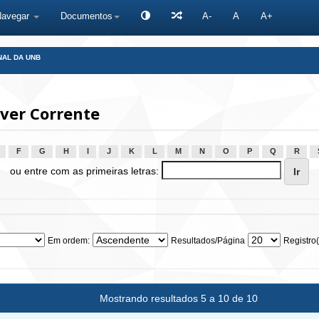
Navegar
Documentos
A-
A
A+
NAL DA UNB
ever Corrente
F
G
H
I
J
K
L
M
N
O
P
Q
R
ou entre com as primeiras letras:
Em ordem:
Resultados/Página
Registro(
Mostrando resultados 5 a 10 de 10