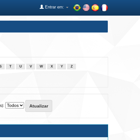
Entrar em:
S
T
U
V
W
X
Y
Z
s):