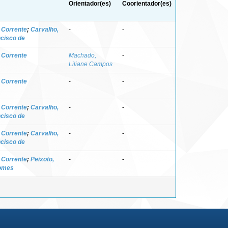
Orientador(es)
Coorientador(es)
r Corrente
;
Carvalho,
-
-
ncisco de
r Corrente
Machado,
-
Liliane Campos
r Corrente
-
-
r Corrente
;
Carvalho,
-
-
ncisco de
r Corrente
;
Carvalho,
-
-
ncisco de
r Corrente
;
Peixoto,
-
-
omes