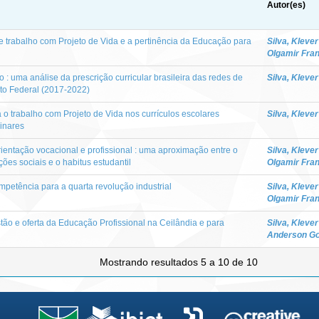
Autor(es)
e trabalho com Projeto de Vida e a pertinência da Educação para
Silva, Kleve
Olgamir Fra
 : uma análise da prescrição curricular brasileira das redes de
Silva, Kleve
ito Federal (2017-2022)
 o trabalho com Projeto de Vida nos currículos escolares
Silva, Kleve
minares
orientação vocacional e profissional : uma aproximação entre o
Silva, Kleve
ções sociais e o habitus estudantil
Olgamir Fra
ompetência para a quarta revolução industrial
Silva, Kleve
Olgamir Fra
ão e oferta da Educação Profissional na Ceilândia e para
Silva, Kleve
Anderson G
Mostrando resultados 5 a 10 de 10