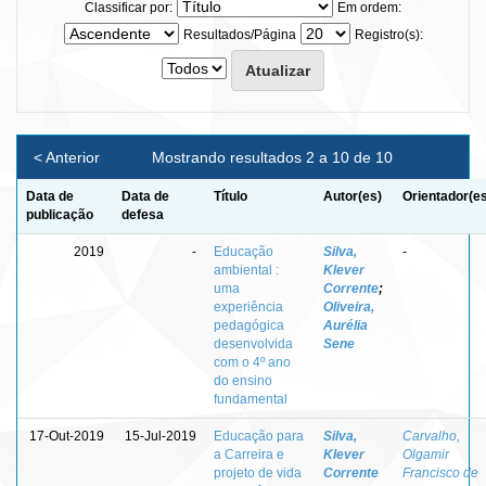
Classificar por:
Em ordem:
Resultados/Página
Registro(s):
< Anterior
Mostrando resultados 2 a 10 de 10
Data de
Data de
Título
Autor(es)
Orientador(e
publicação
defesa
2019
-
Educação
Silva,
-
ambiental :
Klever
uma
Corrente
;
experiência
Oliveira,
pedagógica
Aurélia
desenvolvida
Sene
com o 4º ano
do ensino
fundamental
17-Out-2019
15-Jul-2019
Educação para
Silva,
Carvalho,
a Carreira e
Klever
Olgamir
projeto de vida
Corrente
Francisco de