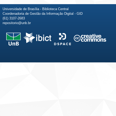
Universidade de Brasília - Biblioteca Central
Coordenadoria de Gestão da Informação Digital - GID
(61) 3107-2683
repositorio@unb.br
Fale conosco
Sobre