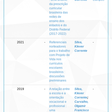
da prescrição
curricular
brasileira das
redes de
ensino dos
estados e do
Distrito Federal
(2017-2022)
2021
-
Referenciais
Silva,
-
norteadores
Klever
para o trabalho
Corrente
com Projeto de
Vida nos
currículos
escolares
brasileiros :
discussões
preliminares
2019
-
A relação entre
Silva,
-
a escola e a
Klever
orientação
Corrente
;
vocacional e
Carvalho,
profissional :
Olgamir
uma
Francisco