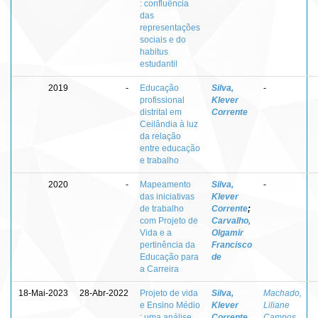
: confluência
das
representações
sociais e do
habitus
estudantil
2019
-
Educação
Silva,
-
profissional
Klever
distrital em
Corrente
Ceilândia à luz
da relação
entre educação
e trabalho
2020
-
Mapeamento
Silva,
-
das iniciativas
Klever
de trabalho
Corrente
;
com Projeto de
Carvalho,
Vida e a
Olgamir
pertinência da
Francisco
Educação para
de
a Carreira
18-Mai-2023
28-Abr-2022
Projeto de vida
Silva,
Machado,
e Ensino Médio
Klever
Liliane
: uma análise
Corrente
Campos