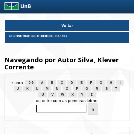
Skip
Voltar
navigation
REPOSITÓRIO INSTITUCIONAL DA UNB
Navegando por Autor Silva, Klever
Corrente
Ir para:
0-9
A
B
C
D
E
F
G
H
I
J
K
L
M
N
O
P
Q
R
S
T
U
V
W
X
Y
Z
ou entre com as primeiras letras: