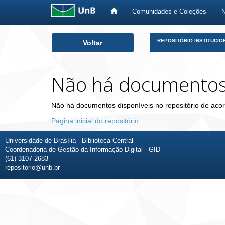
Comunidades e Coleções
Skip
REPOSITÓRIO INSTITUCIO
Voltar
navigation
Não há documento
Não há documentos disponíveis no repositório de acor
Página inicial do repositório
Universidade de Brasília - Biblioteca Central
Coordenadoria de Gestão da Informação Digital - GID
(61) 3107-2683
repositorio@unb.br