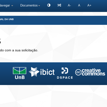
Navegar
Documentos
A-
A
A+
NAL DA UNB
s
do com a sua solicitação.