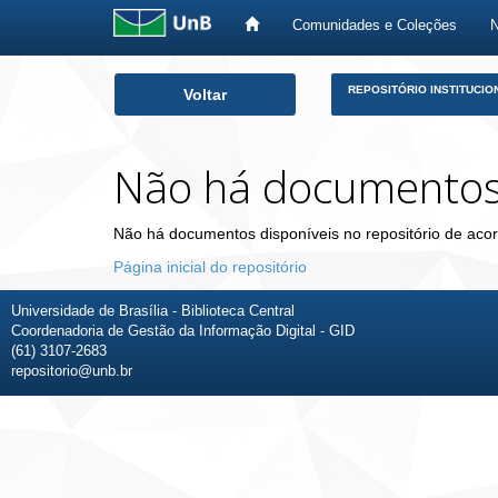
Comunidades e Coleções
Skip
REPOSITÓRIO INSTITUCIO
Voltar
navigation
Não há documento
Não há documentos disponíveis no repositório de acor
Página inicial do repositório
Universidade de Brasília - Biblioteca Central
Coordenadoria de Gestão da Informação Digital - GID
(61) 3107-2683
repositorio@unb.br