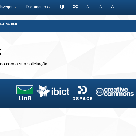
Navegar
Documentos
A-
A
A+
NAL DA UNB
s
do com a sua solicitação.