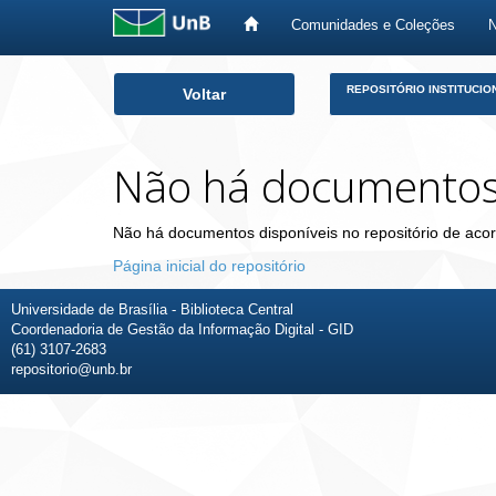
Comunidades e Coleções
Skip
REPOSITÓRIO INSTITUCIO
Voltar
navigation
Não há documento
Não há documentos disponíveis no repositório de acor
Página inicial do repositório
Universidade de Brasília - Biblioteca Central
Coordenadoria de Gestão da Informação Digital - GID
(61) 3107-2683
repositorio@unb.br