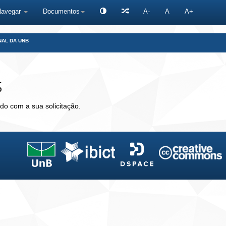
Navegar
Documentos
A-
A
A+
NAL DA UNB
s
do com a sua solicitação.