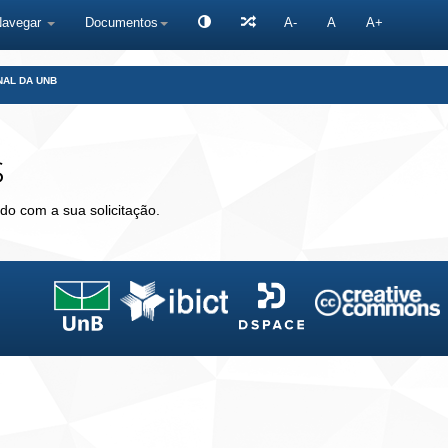
Navegar
Documentos
A-
A
A+
NAL DA UNB
s
do com a sua solicitação.