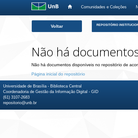
Comunidades e Coleções
Skip
REPOSITÓRIO INSTITUCIO
Voltar
navigation
Não há documento
Não há documentos disponíveis no repositório de acor
Página inicial do repositório
Universidade de Brasília - Biblioteca Central
Coordenadoria de Gestão da Informação Digital - GID
(61) 3107-2683
repositorio@unb.br