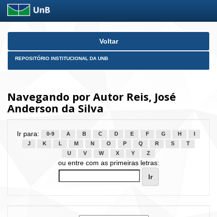
Skip
Voltar
navigation
REPOSITÓRIO INSTITUCIONAL DA UNB
Navegando por Autor Reis, José
Anderson da Silva
Ir para:
0-9
A
B
C
D
E
F
G
H
I
J
K
L
M
N
O
P
Q
R
S
T
U
V
W
X
Y
Z
ou entre com as primeiras letras: